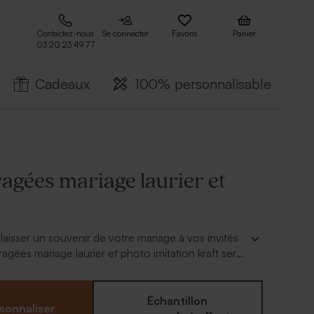
Contactez-nous
Se connecter
Favoris
Panier
03 20 23 49 77
Cadeaux
100% personnalisable
ragées mariage laurier et
laisser un souvenir de votre mariage à vos invités
ragées mariage laurier et photo imitation kraft sera
e bonheur de vos proches, tout en matchant
vec votre décoration sur le thème bohème, nature
Une grande photo romantique de votre couple
Échantillon
sonnaliser