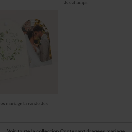
des champs
e savon - Cadeau invité
ées mariage la ronde des
Voir toute la collection Contenant dragées mariage