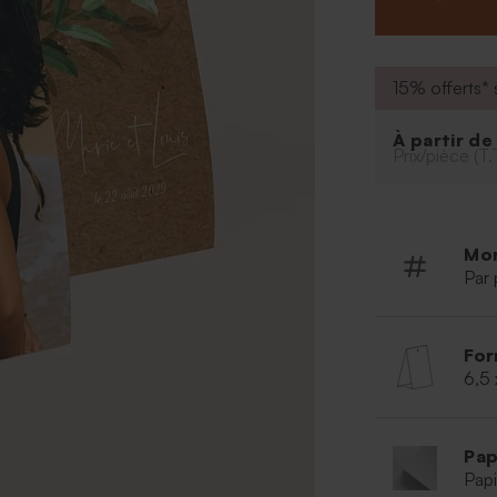
apparaîtra sur l
vous a donné l'
contenant à dra
texte que vous 
15% offerts* s
À partir d
Prix/pièce (T.
Mo
Par 
For
6,5 
Pap
Papi