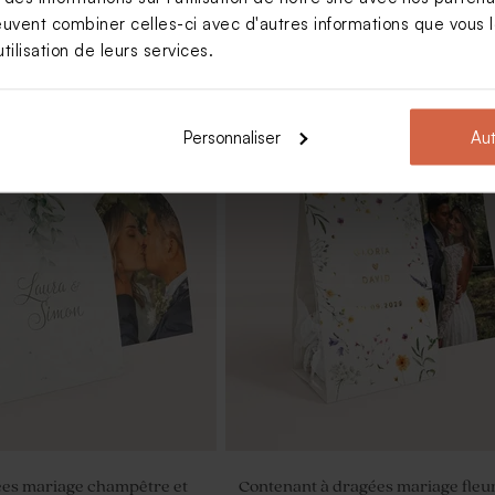
euvent combiner celles-ci avec d'autres informations que vous le
tilisation de leurs services.
Personnaliser
Aut
es mariage vert eucalyptus
Dragées mariage eucalyptus aman
kg (± 300 ex)
ées mariage champêtre et
Contenant à dragées mariage fleu