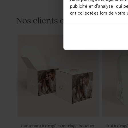
publicité et d'analyse, qui p
ont collectées lors de votre u
Nos clients ont aussi aimé...
Savon artisanal mariage senteur Thé
Tube à bull
Chaï
Contenant à dragées mariage bouquet
Etui à drag