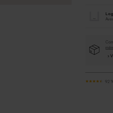
Log
Ave
Com
mê
› 
92 %