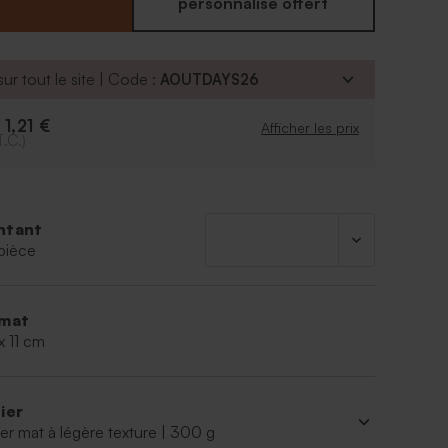
'étui et rappellera à jamais votre amour indicible qui
personnalisé offert
envie de vous unir pour la vie. Personnalisez votre
gées feuillage en choisissant votre photo et le
souhaitez mettre.
ur tout le site | Code :
AOUTDAYS26
1,21 €
e
Afficher les prix
T.C.)
ntant
pièce
mat
x 11 cm
ier
er mat à légère texture | 300 g