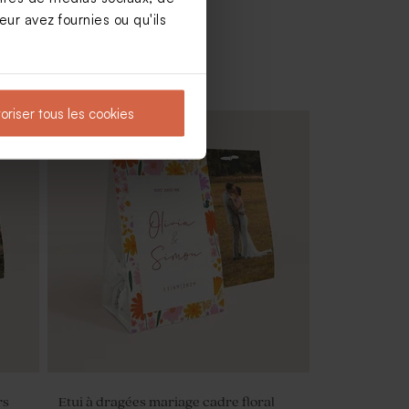
ur avez fournies ou qu'ils
oriser tous les cookies
de 1
Dragées mariage vert eucalyptus 1 kg
(± 1120 ex)
rs
Etui à dragées mariage cadre floral