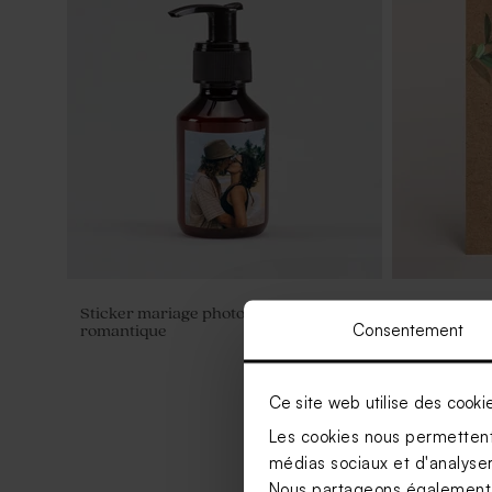
Sticker mariage photo grand format
Save the da
Consentement
romantique
Ce site web utilise des cooki
Les cookies nous permettent 
médias sociaux et d'analyser 
Nous partageons également de