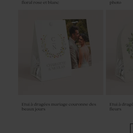
floral rose et blanc
photo
Dragées mariage sucrés ronds
Paillettes d
eucalyptus 750 gr (± 195 ex)
mariage
Etui à dragées mariage couronne des
Etui à drag
beaux jours
fleurs