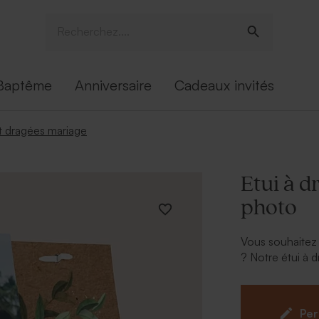
Baptême
Anniversaire
Cadeaux invités
 dragées mariage
Etui à d
photo
Vous souhaitez 
? Notre étui à d
idéal et fera l
parfaitement a
et champêtre. 
Per