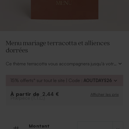
Menu mariage terracotta et alliences
dorrées
Ce thème terracotta vous accompagnera jusqu'à votre
décoration de table de fête grâce à ce menu mariage
orné de dorure chic.
15% offerts* sur tout le site | Code :
AOUTDAYS26
À partir de
2,44 €
Afficher les prix
Prix/pièce (T.T.C.)
Montant