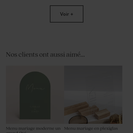
Voir +
Nos clients ont aussi aimé...
Etui à dragées mariage
Carte remerciement
minimaliste terracota et
mariage terracotta et
alliences dorées
alliances dorées
Menu mariage moderne un
Menu mariage en plexiglas