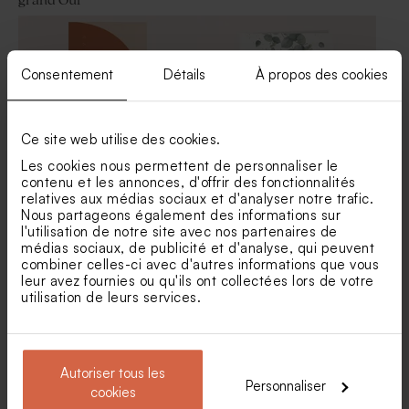
grand Oui
Carte d'invitation mariage
Sticker mariage terracotta et
terracotta et alliances
alliances dorées
dorées
Consentement
Détails
À propos des cookies
Ce site web utilise des cookies.
Les cookies nous permettent de personnaliser le
contenu et les annonces, d'offrir des fonctionnalités
relatives aux médias sociaux et d'analyser notre trafic.
Carte menu mariage
Menu mariage fleurs
Nous partageons également des informations sur
terracotta graphique
eucalyptus et dorure
l'utilisation de notre site avec nos partenaires de
médias sociaux, de publicité et d'analyse, qui peuvent
combiner celles-ci avec d'autres informations que vous
Etiquette mariage terracotta
Save the date mariage
leur avez fournies ou qu'ils ont collectées lors de votre
et dorure
terracotta et alliances
utilisation de leurs services.
dorées
Autoriser tous les
Personnaliser
cookies