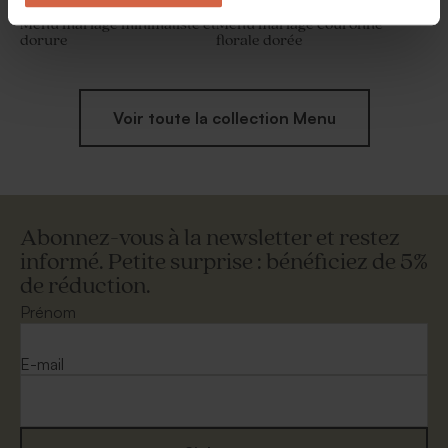
Menu mariage minimaliste et
Menu mariage couronne
dorure
florale dorée
Voir toute la collection Menu
Abonnez-vous à la newsletter et restez
informé. Petite surprise : bénéficiez de 5%
de réduction.
Prénom
E-mail