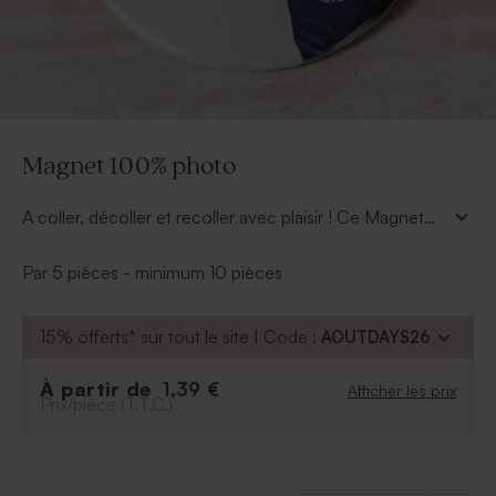
Magnet 100% photo
A coller, décoller et recoller avec plaisir ! Ce Magnet
100% photo agrémenté de votre plus beau cliché,
restera parmi tous les souvenirs de votre journée. Vous
Par 5 pièces - minimum 10 pièces
souhaitez imprimer un petit mot ? Tadaaz vous
propose d'autres modèles avec couleurs : rouge,
15% offerts* sur tout le site | Code :
AOUTDAYS26
orange, ...
À partir de
1,39 €
Afficher les prix
Prix/pièce (T.T.C.)