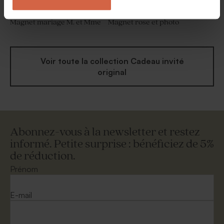
Magnet mariage M. et Mme
Magnet rose et photo
Voir toute la collection Cadeau invité
original
Abonnez-vous à la newsletter et restez
informé. Petite surprise : bénéficiez de 5%
de réduction.
Prénom
E-mail