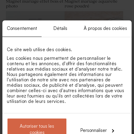
Magnet mariage effet bois et
Magnet mariage aquarelle
photo
rose poudré
Consentement
Détails
À propos des cookies
Ce site web utilise des cookies.
Les cookies nous permettent de personnaliser le
contenu et les annonces, d'offrir des fonctionnalités
relatives aux médias sociaux et d'analyser notre trafic.
Nous partageons également des informations sur
Tube à bulles mariage rose
Magnet mariage fleurs
printanières
l'utilisation de notre site avec nos partenaires de
médias sociaux, de publicité et d'analyse, qui peuvent
combiner celles-ci avec d'autres informations que vous
leur avez fournies ou qu'ils ont collectées lors de votre
utilisation de leurs services.
Autoriser tous les
Personnaliser
cookies