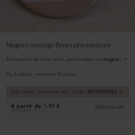
Magnet mariage fleurs printanières
À l'occasion de votre union, personnalisez ce
magnet
mariage fleurs printanières
avec vos initiales et la
date de votre mariage. Famille et amis seront ravis de
Par 5 pièces - minimum 10 pièces
repartir avec ce beau souvenir mariage. Vous allez faire
des heureux. Polices d'écriture et couleurs peuvent
15% offerts* sur tout le site | Code :
AOUTDAYS26
être modifiées.
À partir de
1,39 €
Afficher les prix
Prix/pièce (T.T.C.)