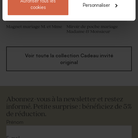
Autoriser tous les
Personnaliser
cookies
Magnet mariage M. et Mme
Miroir de poche mariage
Madame & Monsieur
Voir toute la collection Cadeau invité
original
Abonnez-vous à la newsletter et restez
informé. Petite surprise : bénéficiez de 5%
de réduction.
Prénom