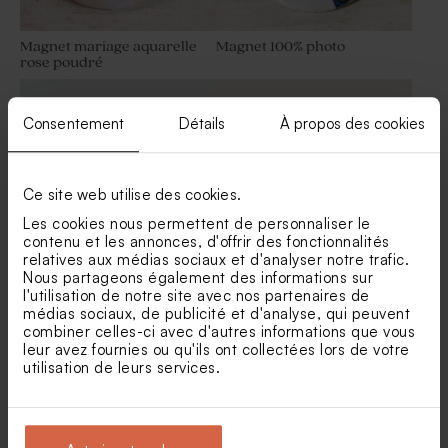
Magnet mariage aquarelle
Magnet 100% photo
rose poudré
Dragées mariage amande –
blanches brillantes - 1kg
Consentement
Détails
À propos des cookies
Ce site web utilise des cookies.
Les cookies nous permettent de personnaliser le
contenu et les annonces, d'offrir des fonctionnalités
relatives aux médias sociaux et d'analyser notre trafic.
Nous partageons également des informations sur
Tube à bulles mariage rose
Bombes de graines mariage
l'utilisation de notre site avec nos partenaires de
et son étui bouton d'or
médias sociaux, de publicité et d'analyse, qui peuvent
combiner celles-ci avec d'autres informations que vous
leur avez fournies ou qu'ils ont collectées lors de votre
utilisation de leurs services.