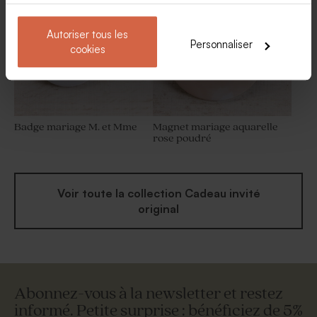
Autoriser tous les
Personnaliser
cookies
Badge mariage M. et Mme
Magnet mariage aquarelle
rose poudré
Voir toute la collection Cadeau invité
original
Abonnez-vous à la newsletter et restez
informé. Petite surprise : bénéficiez de 5%