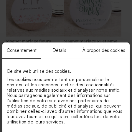
Magnet mariage fleurs
Magnet mariage M. et Mme
printanières
Consentement
Détails
À propos des cookies
Etiquette prénoms mariage
Save the date mariage
bouton d'or
bouton d'or
Ce site web utilise des cookies.
Les cookies nous permettent de personnaliser le
contenu et les annonces, d'offrir des fonctionnalités
relatives aux médias sociaux et d'analyser notre trafic.
Nous partageons également des informations sur
l'utilisation de notre site avec nos partenaires de
médias sociaux, de publicité et d'analyse, qui peuvent
combiner celles-ci avec d'autres informations que vous
Miroir de poche mariage
Bombes à graines mariage et
leur avez fournies ou qu'ils ont collectées lors de votre
Madame & Monsieur
son étui fleurs éparses
utilisation de leurs services.
Livret de messe mariage
Marque place mariage
bouton d'or
bouton d'or