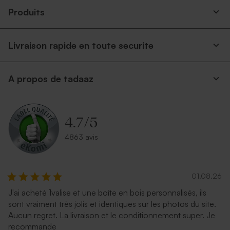
Produits
Livraison rapide en toute securite
A propos de tadaaz
Enveloppe carrée noire
Enveloppe carrée argent
4.7
/
5
4863 avis
01.08.26
J'ai acheté 1valise et une boîte en bois personnalisés, ils
sont vraiment très jolis et identiques sur les photos du site.
Carrément rouge
Enveloppe recyclée mariage
Aucun regret. La livraison et le conditionnement super. Je
carrée
recommande