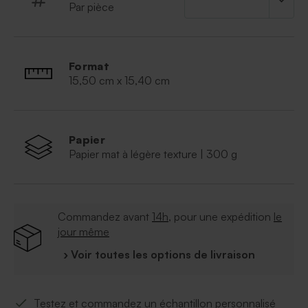
Par pièce
vos proches. Pour harmonisez votre décoration de
salle de fête dans le thème nature et kraft, cette
gamme se décline également en menu mariage et en
marque-place.
Format
15,50 cm x 15,40 cm
Papier
Papier mat à légère texture | 300 g
Commandez avant
14h
, pour une expédition
le
jour même
› Voir toutes les options de livraison
Testez et commandez un échantillon personnalisé