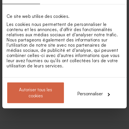
satin bouquet floral rose et
kraft (et fleurs séchées*)
Pot en verre strié mariage
Fiole en verre mariage
blanc
couvercle en bois gravé
Ce site web utilise des cookies.
Les cookies nous permettent de personnaliser le
contenu et les annonces, d'offrir des fonctionnalités
relatives aux médias sociaux et d'analyser notre trafic.
Nous partageons également des informations sur
l'utilisation de notre site avec nos partenaires de
médias sociaux, de publicité et d'analyse, qui peuvent
combiner celles-ci avec d'autres informations que vous
leur avez fournies ou qu'ils ont collectées lors de votre
utilisation de leurs services.
Faire part mariage photo
Faire part mariage chic avec
calque et ruban
carton d'invitation
Autoriser tous les
Personnaliser
cookies
Voir toute la collection Faire-part mariage