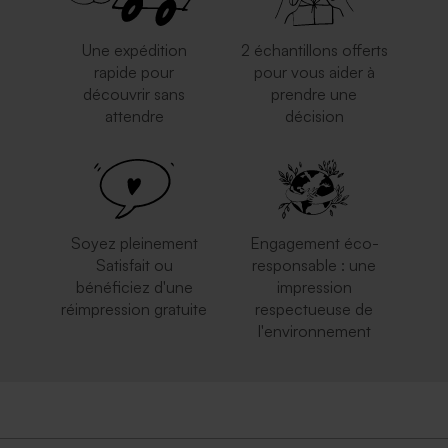
Une expédition
2 échantillons offerts
rapide pour
pour vous aider à
découvrir sans
prendre une
attendre
décision
Enveloppe blanche
Enveloppe carrée dorée
autocollante
Soyez pleinement
Engagement éco-
Satisfait ou
responsable : une
bénéficiez d'une
impression
réimpression gratuite
respectueuse de
l'environnement
Enveloppe crème carrément
Enveloppe mariage bleu nuit
classe