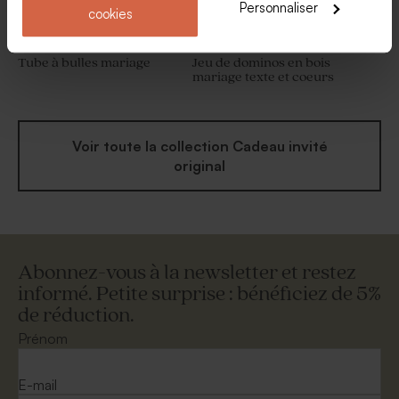
Personnaliser
cookies
Tube à bulles mariage
Jeu de dominos en bois
mariage texte et coeurs
Voir toute la collection Cadeau invité
original
Abonnez-vous à la newsletter et restez
informé. Petite surprise : bénéficiez de 5%
de réduction.
Prénom
E-mail