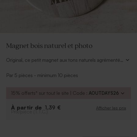
Magnet bois naturel et photo
Original, ce petit magnet aux tons naturels agrémenté
de votre plus jolie photo fera sensation pour vos
remerciements ! Ajoutez ce magnet bois naturel et
Par 5 pièces - minimum 10 pièces
photo à nos boîtes métalliques, le rendu est top !
15% offerts* sur tout le site | Code :
AOUTDAYS26
À partir de
1,39 €
Afficher les prix
Prix/pièce (T.T.C.)