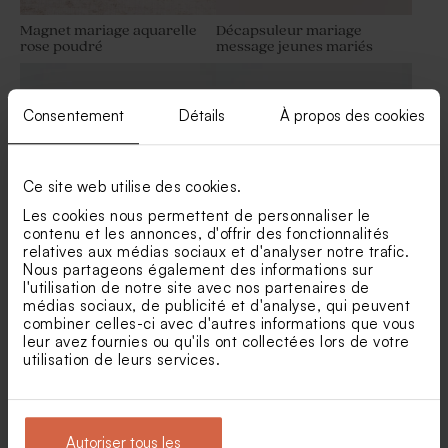
Magnet mariage aquarelle
Décapsuleur mariage
rose poudré
message jeunes mariés
Étui à dragées mariage en
Pot en verre strié mariage
velour et initiales
couvercle en bois gravé
Consentement
Détails
À propos des cookies
Ce site web utilise des cookies.
Les cookies nous permettent de personnaliser le
contenu et les annonces, d'offrir des fonctionnalités
relatives aux médias sociaux et d'analyser notre trafic.
Nous partageons également des informations sur
Tube à bulles mariage vert
Bougie en verre mariage et
l'utilisation de notre site avec nos partenaires de
eucalyptus
liège
médias sociaux, de publicité et d'analyse, qui peuvent
Fiole en verre mariage
Fleurs séchées mariage -
combiner celles-ci avec d'autres informations que vous
Lagurus blanc
leur avez fournies ou qu'ils ont collectées lors de votre
utilisation de leurs services.
Autoriser tous les