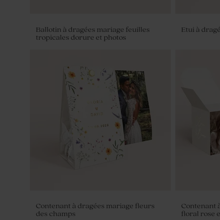
Ballotin à dragées mariage feuilles
Etui à drag
tropicales dorure et photos
Dragées mariage lentilles XS or goût
Dragées ma
chocolat 195 gr (± 507 ex)
marbrure or 
Contenant à dragées mariage fleurs
Contenant 
des champs
floral rose 