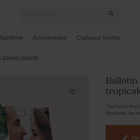
Baptême
Anniversaire
Cadeaux invités
 dragées mariage
Ballotin
tropical
Tout est prêt po
distribués, les
votre décoratio
offrir à vos pr
tropicales do
Per