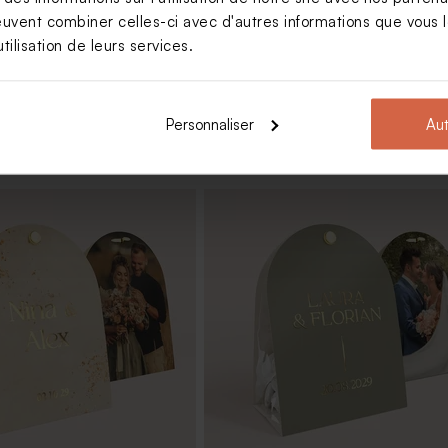
euvent combiner celles-ci avec d'autres informations que vous le
tilisation de leurs services.
Personnaliser
Aut
riage marbré or amande 1
Dragées mariage marbées or et bl
)