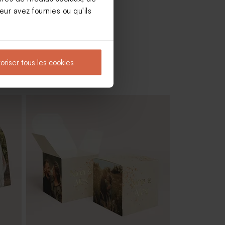
ur avez fournies ou qu'ils
oriser tous les cookies
anc
Dragées mariage sucrés ronds
marbrés d'or 750 gr (± 195 ex)