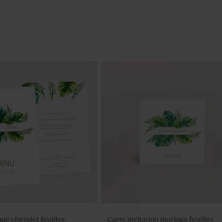
e chevalet feuilles
Carte invitation mariage feuilles