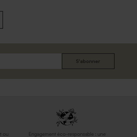
S'abonner
t ou
Engagement éco-responsable : une