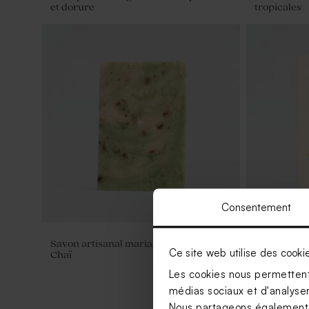
et dorure
tropicales
Consentement
Savon artisanal mariage senteur Thé
Savon artis
Ce site web utilise des cooki
Chaï
Citron
Les cookies nous permettent 
médias sociaux et d'analyser 
Nous partageons également de