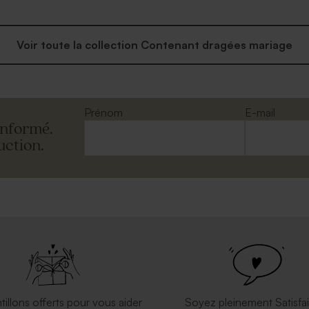
Voir toute la collection Contenant dragées mariage
Prénom
E-mail
informé.
uction.
tillons offerts pour vous aider
Soyez pleinement Satisfai