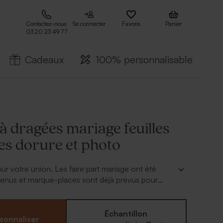
Contactez-nous
Se connecter
Favoris
Panier
03 20 23 49 77
Cadeaux
100% personnalisable
 à dragées mariage feuilles
es dorure et photo
ur votre union. Les faire part mariage ont été
 menus et marque-places sont déjà prévus pour
n de table, il ne manque qu'un souvenir mariage à
oches. Ce
ballotin à dragées mariage feuilles
rure et photo
chic sera juste parfait. A agrémenter
Échantillon
sonnaliser