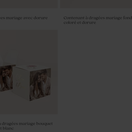
ées mariage avec dorure
Contenant à dragées mariage fon
coloré et dorure
riage blanches avec
1 kg (± 1120 ex)
à dragées mariage bouquet
et blanc