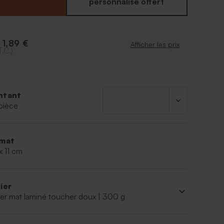
en or et relief et de votre plus beau cliché
personnalisé offert
sachet plastique et l'attache parisienne blanche
agées sont fournis d'office. A vous d'y mettre les
es de votre choix. Vous en ferez un remerciement
1,89 €
e
.
Afficher les prix
T.C.)
ntant
pièce
mat
x 11 cm
ier
er mat laminé toucher doux | 300 g