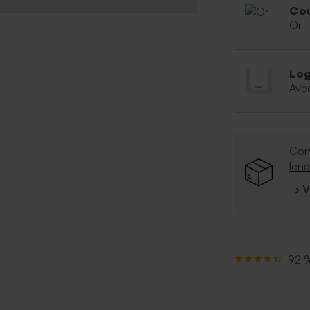
Cou
Or
Log
Ave
Co
len
› 
92 %