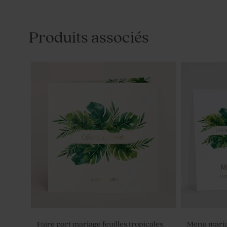
Produits associés
Faire part mariage feuilles tropicales
Menu mariag