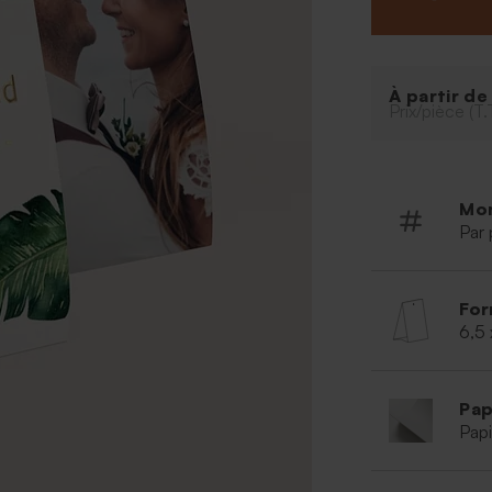
de vos prénoms 
d'amoureux. Le 
de cet étui à dr
douces sucreri
À partir d
mariage unique
Prix/pièce (T.
Mo
Par 
For
6,5 
Pap
Papi