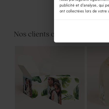
publicité et d'analyse, qui p
ont collectées lors de votre u
Nos clients ont aussi aimé...
Tube à bulles mariage vert eucalyptus
Dragées ma
kg (± 300 ex