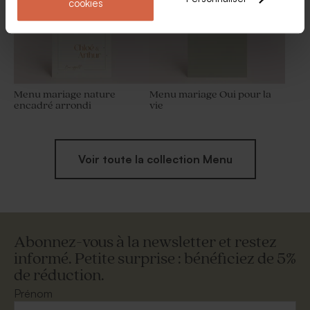
cookies
Menu mariage nature
Menu mariage Oui pour la
encadré arrondi
vie
Voir toute la collection Menu
Abonnez-vous à la newsletter et restez
informé. Petite surprise : bénéficiez de 5%
de réduction.
Prénom