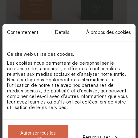
Menu mariage format haut
Menu mariage moderne un
Consentement
Détails
À propos des cookies
arrondi
grand Oui
Bougie en verre mariage et
Porte clé invités mariage en
liège
macramé
Ce site web utilise des cookies.
Les cookies nous permettent de personnaliser le
contenu et les annonces, d'offrir des fonctionnalités
relatives aux médias sociaux et d'analyser notre trafic.
Nous partageons également des informations sur
l'utilisation de notre site avec nos partenaires de
médias sociaux, de publicité et d'analyse, qui peuvent
combiner celles-ci avec d'autres informations que vous
leur avez fournies ou qu'ils ont collectées lors de votre
Menu mariage en plexiglas
Carte menu mariage
utilisation de leurs services.
terracotta graphique
Pot en verre strié mariage
Fiole en verre mariage
couvercle en bois gravé
Autoriser tous les
Personnaliser