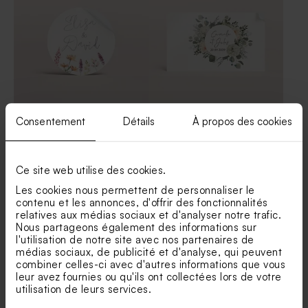
Sticker autocollant mariage
Sticker tube à bulles
Consentement
Détails
À propos des cookies
jardin provençal 3,7 cm
mariage couronne bohème
Livret de messe mariage
Marque-place mariage
jardin provençal
jardin provençal
Ce site web utilise des cookies.
Les cookies nous permettent de personnaliser le
contenu et les annonces, d'offrir des fonctionnalités
relatives aux médias sociaux et d'analyser notre trafic.
Nous partageons également des informations sur
l'utilisation de notre site avec nos partenaires de
médias sociaux, de publicité et d'analyse, qui peuvent
combiner celles-ci avec d'autres informations que vous
leur avez fournies ou qu'ils ont collectées lors de votre
Sticker mariage bouquet
Sticker mariage fond
utilisation de leurs services.
floral rose et blanc
transparent