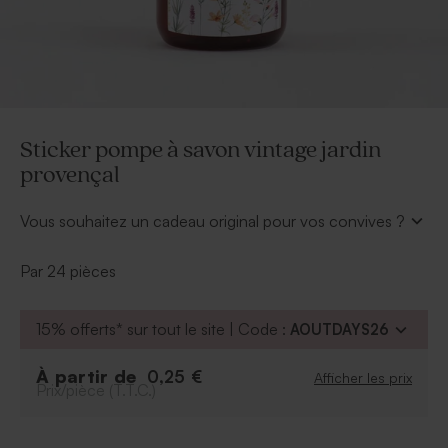
Sticker pompe à savon vintage jardin
provençal
Vous souhaitez un cadeau original pour vos convives ?
Cette pompe à savon vintage sera parfaite !
Personnalisée d'un sticker pompe à savon vintage
Par 24 pièces
jardin provençale elle viendra sublimer votre table de
mariage. La lavande rappellera la chaleur du sud et le
15% offerts* sur tout le site | Code :
AOUTDAYS26
champ des cigales !
*Dimensions : 5 x 5 cm
La pompe à savon est commercialisé séparément du
À partir de
0,25 €
Afficher les prix
Prix/pièce (T.T.C.)
sticker.