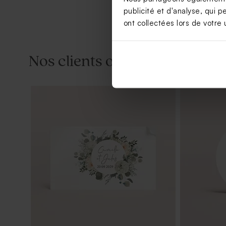
publicité et d'analyse, qui p
ont collectées lors de votre u
Nos clients ont aussi aimé...
Etiquette ronde en cuir pour cadeau
Yoyo en boi
invité mariage