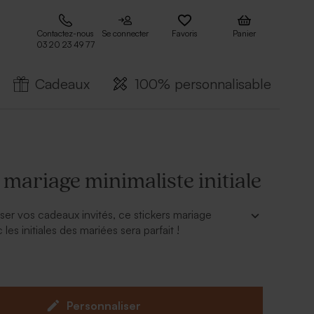
Contactez-nous
Se connecter
Favoris
Panier
03 20 23 49 77
Cadeaux
100% personnalisable
 mariage minimaliste initiale
ser vos cadeaux invités, ce stickers mariage
les initiales des mariées sera parfait !
r en ligne
eurs séchées vendu séparemment.
Personnaliser