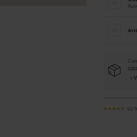
Auc
Arr
Com
mê
› 
92 %