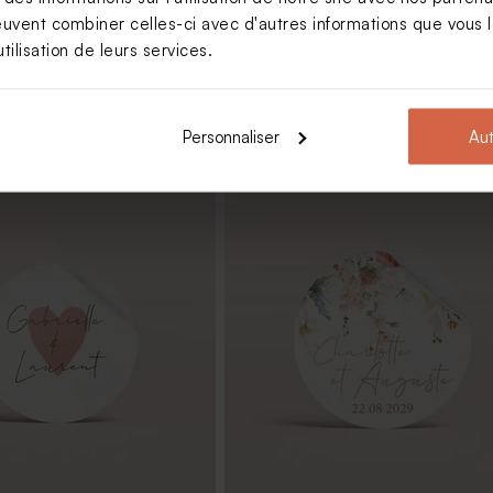
euvent combiner celles-ci avec d'autres informations que vous le
tilisation de leurs services.
Personnaliser
Aut
s mariage
Etiquette large en cuir - cadeau in
mariage