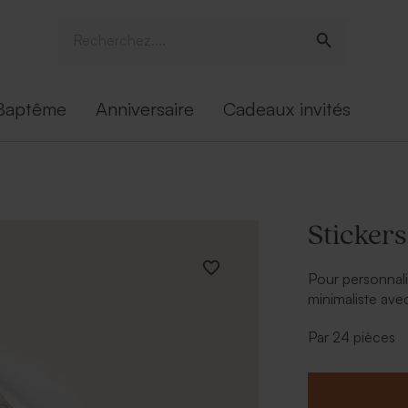
Baptême
Anniversaire
Cadeaux invités
Stickers
Pour personnali
minimaliste avec 
* À personnalise
Par 24 pièces
* Vase avec fl