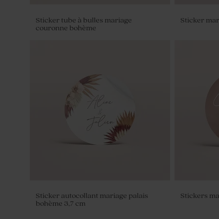
Sticker tube à bulles mariage
Sticker ma
couronne bohème
Etiquette carrée en cuir pour cadeau
Fleurs séch
invité
naturel
Sticker autocollant mariage palais
Stickers ma
bohème 3,7 cm