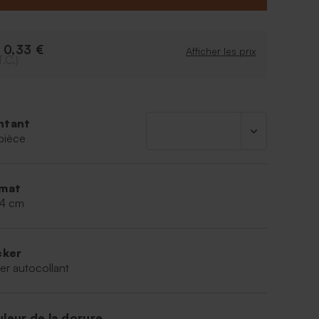
0,33 €
e
Afficher les prix
T.C.)
ntant
pièce
mat
,4 cm
cker
er autocollant
leur de la dorure