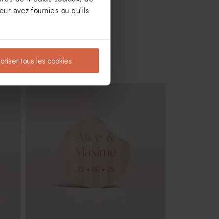
ur avez fournies ou qu'ils
oriser tous les cookies
vité
Crayon à papier mariage à
personnaliser