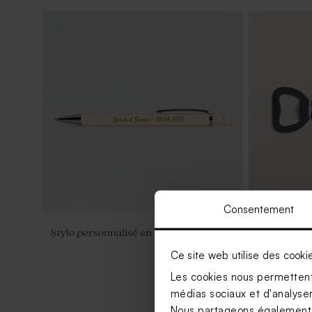
Consentement
Stylo personnalisé en bois mariage
Décapsuleu
mariés
Ce site web utilise des cooki
Les cookies nous permettent 
médias sociaux et d'analyser 
Nous partageons également de