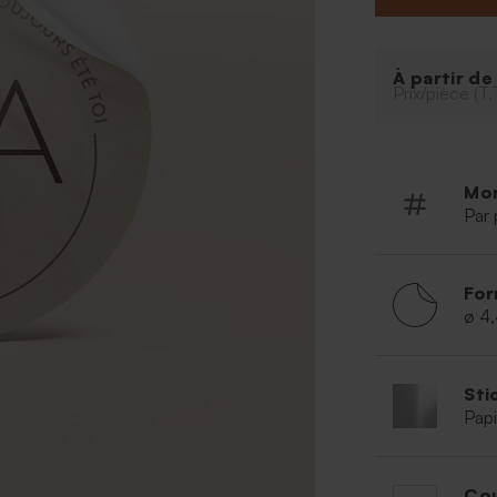
À partir d
Prix/pièce (T.
Mo
Par 
For
ø 4
Sti
Papi
Cou