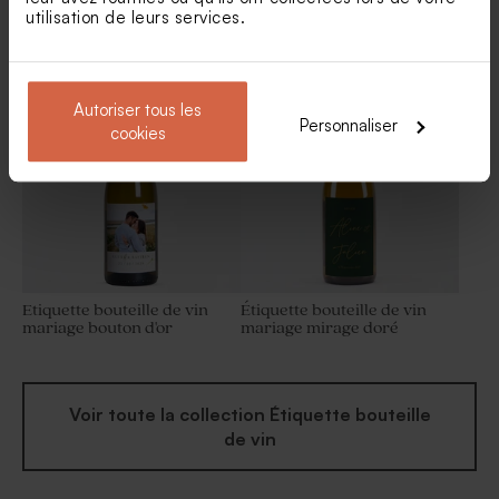
utilisation de leurs services.
Etiquette bouteille nature
Étiquette bouteille de vin
noir et blanc
bulles modernes
Carton d'invitation mariage
Carton réponse mariage
ronde
initiales sur imitation kraft
Autoriser tous les
Personnaliser
cookies
Etiquette bouteille de vin
Étiquette bouteille de vin
mariage bouton d'or
mariage mirage doré
Voir toute la collection Étiquette bouteille
de vin