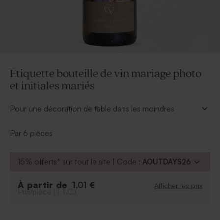
Etiquette bouteille de vin mariage photo
et initiales mariés
Pour une décoration de table dans les moindres
détails, choisissez cette étiquette autocollante
bouteille de vin personnalisée de votre photo et
Par 6 pièces
initiales.
Vous pourrez aussi facilement modifier la couleur de
15% offerts* sur tout le site | Code :
AOUTDAYS26
fond grâce à notre outil de personnalisation. Vous
pourrez ainsi associer les couleurs avec votre thème
mariage en harmonisant vos menus mariage, marque-
À partir de
1,01 €
Afficher les prix
Prix/pièce (T.T.C.)
place ou ronds de serviette.