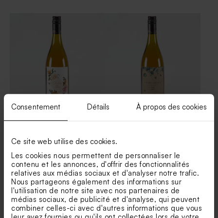
Contenant dragées mariage
Menu mariage effet kraft
personnalisé kraft et initiale
initiales mariés
Consentement
Détails
À propos des cookies
Étiquette bouteille de vin
Étiquette bouteille de vin
floraison automnale
mariage eucalyptus
Carte d'invitation fête cœur
Carte remerciement
doré
mariage effet kraft et initiale
Ce site web utilise des cookies.
Les cookies nous permettent de personnaliser le
contenu et les annonces, d'offrir des fonctionnalités
relatives aux médias sociaux et d'analyser notre trafic.
Nous partageons également des informations sur
l'utilisation de notre site avec nos partenaires de
médias sociaux, de publicité et d'analyse, qui peuvent
combiner celles-ci avec d'autres informations que vous
leur avez fournies ou qu'ils ont collectées lors de votre