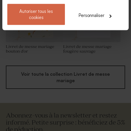
Autoriser tous les
Personnaliser
cookies
Livret de messe mariage
Livret de messe mariage
bouton d'or
fougère sauvage
Voir toute la collection Livret de messe
mariage
Abonnez-vous à la newsletter et restez
informé. Petite surprise : bénéficiez de 5%
de réduction.