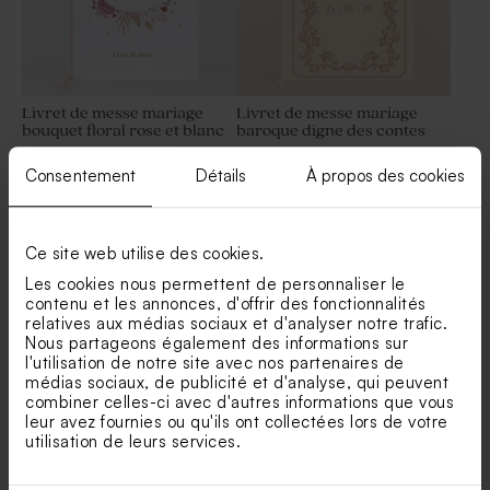
Livret de messe mariage
Livret de messe mariage
bouquet floral rose et blanc
baroque digne des contes
Sticker pompe à savon
Marque-place mariage
vintage fleurs de palme
fleurs de palme
Consentement
Détails
À propos des cookies
Ce site web utilise des cookies.
Les cookies nous permettent de personnaliser le
contenu et les annonces, d'offrir des fonctionnalités
relatives aux médias sociaux et d'analyser notre trafic.
Nous partageons également des informations sur
l'utilisation de notre site avec nos partenaires de
Livret de messe mariage
Livret de messe mariage
médias sociaux, de publicité et d'analyse, qui peuvent
champêtre et son ruban
photo romantique
combiner celles-ci avec d'autres informations que vous
coton
Rond de serviette mariage
Savon artisanal mariage
leur avez fournies ou qu'ils ont collectées lors de votre
fleurs de palme
senteur Fleur Hibiscus
utilisation de leurs services.