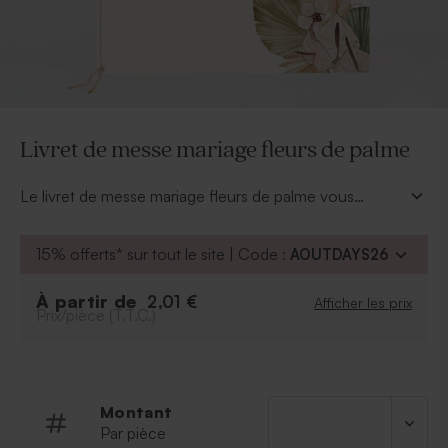
Livret de messe mariage fleurs de palme
Le livret de messe mariage fleurs de palme vous
permettra de rassembler toutes les musiques et textes
de la cérémonie. Vos proches pourront ainsi suivre
15% offerts* sur tout le site | Code :
AOUTDAYS26
votre cérémonie avec attention et repartir avec un
beau souvenir du grand jour. À vous de les disposer sur
À partir de
2,01 €
Afficher les prix
les bancs tous les 2 ou 3 invités. Personnalisez la
Prix/pièce (T.T.C.)
couverture avec vos prénoms et la date du mariage.
Montant
Par pièce