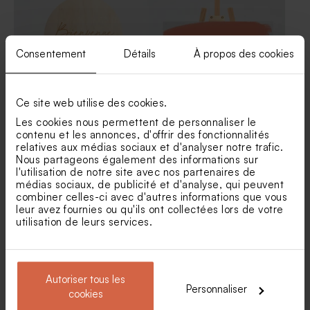
liège
macramé
Consentement
Détails
À propos des cookies
Ce site web utilise des cookies.
Les cookies nous permettent de personnaliser le
contenu et les annonces, d'offrir des fonctionnalités
Pancarte bienvenue mariage
Panneau mariage plexiglas
relatives aux médias sociaux et d'analyser notre trafic.
en bois - Cœur
aquarelle paysage
Nous partageons également des informations sur
Savon artisanal mariage
Pot en verre strié mariage
senteur Fraîcheur
couvercle en bois gravé
l'utilisation de notre site avec nos partenaires de
médias sociaux, de publicité et d'analyse, qui peuvent
combiner celles-ci avec d'autres informations que vous
leur avez fournies ou qu'ils ont collectées lors de votre
utilisation de leurs services.
Autoriser tous les
Personnaliser
cookies
Panneau mariage plexiglas
Panneau mariage plexiglas