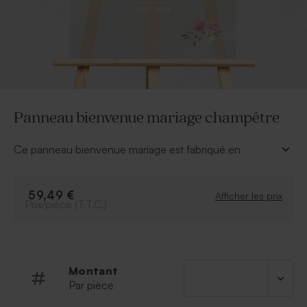
Panneau bienvenue mariage champêtre
Ce panneau bienvenue mariage est fabriqué en
plexiglas. Ce panneau est parfait pour accueillir vos
invités à la cérémonie ou à la soirée.
À personnaliser :
59,49 €
Afficher les prix
Prix/pièce (T.T.C.)
Texte
Police et couleur de la police.
Possibilité d'ajouter le symbole de votre choix
grâce à notre outil de personnalisation.
Montant
Par pièce
À retenir :