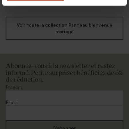
photo originale
jeu de transparence
Voir toute la collection Panneau bienvenue
mariage
Abonnez-vous à la newsletter et restez
informé. Petite surprise : bénéficiez de 5%
de réduction.
Prénom
E-mail
S'abonner