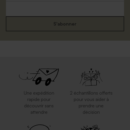
S'abonner
Etiquette plexi carré -
Pochon en tissu à dragées
Cadeau invité
blanc
Une expédition
2 échantillons offerts
rapide pour
pour vous aider à
découvrir sans
prendre une
attendre
décision
Boîte métal blanche
Vaporisateur parfum en
verre vide