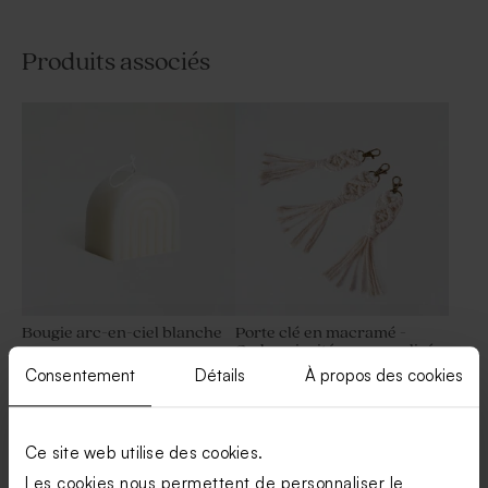
Produits associés
Bougie arc-en-ciel blanche
Porte clé en macramé -
Cadeau invité personnalisé
Consentement
Détails
À propos des cookies
Ce site web utilise des cookies.
Les cookies nous permettent de personnaliser le