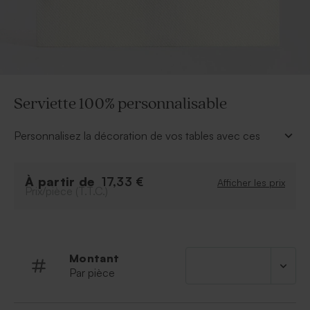
Serviette 100% personnalisable
Personnalisez la décoration de vos tables avec ces
serviettes à personnaliser grâce à notre outil de
personnalisation en ligne.
À partir de
17,33 €
Afficher les prix
Prix/pièce (T.T.C.)
À retenir :
Qualité du tissu : La serviette est composée de
tissu Airlaid. C'est une matière jetable, qui est
aussi élégante que du tissu normal. Au toucher, le
Montant
tissu Airlaid est doux et épais.
Par pièce
Quantité minimum :
Commercialisées par lot de
9