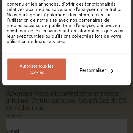
contenu et les annonces, d'offrir des fonctionnalités
relatives aux médias sociaux et d'analyser notre trafic.
Nous partageons également des informations sur
l'utilisation de notre site avec nos partenaires de
médias sociaux, de publicité et d'analyse, qui peuvent
Etiquette plexi ronde -
Diffuseur de parfum en
combiner celles-ci avec d'autres informations que vous
Cadeau invité
verre
leur avez fournies ou qu'ils ont collectées lors de votre
utilisation de leurs services.
Voir +
Autoriser tous les
Personnaliser
cookies
Abonnez-vous à la newsletter et restez
informé. Petite surprise : bénéficiez de 5%
de réduction.
Bougie en verre et liège
Contenant en verre givré -
50 ml
Prénom
E-mail