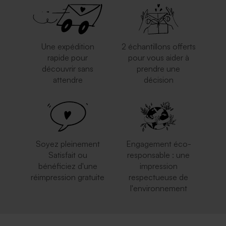
Une expédition
2 échantillons offerts
rapide pour
pour vous aider à
découvrir sans
prendre une
attendre
décision
Carte vierge allongée double
Carte 100% personnalisée
volet effet brillant
rectangle arrondie double
volet effet brillant
Soyez pleinement
Engagement éco-
Satisfait ou
responsable : une
bénéficiez d'une
impression
réimpression gratuite
respectueuse de
l'environnement