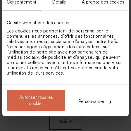
Consentement
Détails
À propos des cookies
Carte 100% personnalisée
Carte vierge simple verticale
Ce site web utilise des cookies.
horizontale petit format effet
petit format effet brillant
brillant
Les cookies nous permettent de personnaliser le
contenu et les annonces, d'offrir des fonctionnalités
relatives aux médias sociaux et d'analyser notre trafic.
Nous partageons également des informations sur
l'utilisation de notre site avec nos partenaires de
médias sociaux, de publicité et d'analyse, qui peuvent
combiner celles-ci avec d'autres informations que vous
leur avez fournies ou qu'ils ont collectées lors de votre
utilisation de leurs services.
Carte 100% personnalisée 5
Triptyque vierge
Autoriser tous les
volets effet brillant
rectangulaire effet brillant
Personnaliser
cookies
Voir +