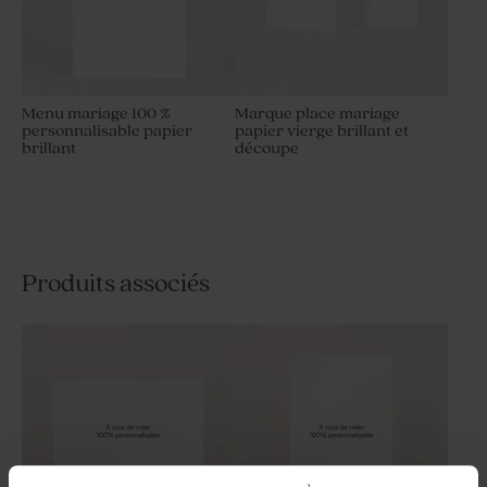
Menu mariage 100 %
Marque place mariage
personnalisable papier
papier vierge brillant et
brillant
découpe
Produits associés