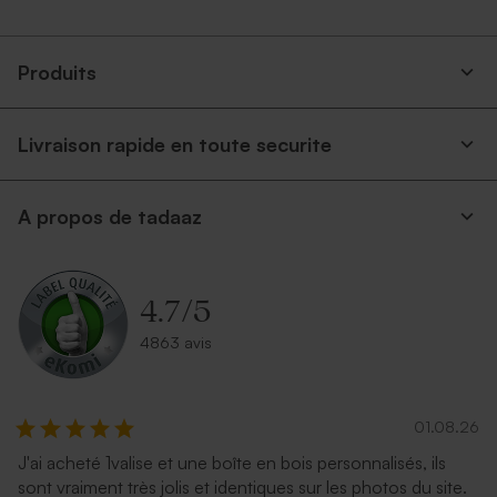
Carte vierge rectangle
Carte 100% personnalisée
chevalet effet brillant
allongée double volet effet
brillant
Produits
Livraison rapide en toute securite
A propos de tadaaz
Carte vierge rectangle
Carte vierge carrée double
4.7
/
5
double volet effet brillant
volet arrondie effet brillant
4863 avis
Grand
format
01.08.26
J'ai acheté 1valise et une boîte en bois personnalisés, ils
sont vraiment très jolis et identiques sur les photos du site.