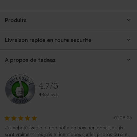
Carte vierge rectangle
Carte 100% personnalisée
chevalet effet brillant
allongée double volet effet
brillant
Produits
Livraison rapide en toute securite
A propos de tadaaz
Carte vierge rectangle
Carte vierge carrée double
4.7
/
5
double volet effet brillant
volet arrondie effet brillant
4863 avis
Grand
format
01.08.26
J'ai acheté 1valise et une boîte en bois personnalisés, ils
sont vraiment très jolis et identiques sur les photos du site.