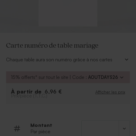
Carte numéro de table mariage
Chaque table aura son numéro grâce à nos cartes
numéro de table mariage 100% personnalisables.
Les cartes sont vendues par lot de 4.
15% offerts* sur tout le site | Code :
AOUTDAYS26
À partir de
6,96 €
Afficher les prix
Prix/pièce (T.T.C.)
Montant
Par pièce