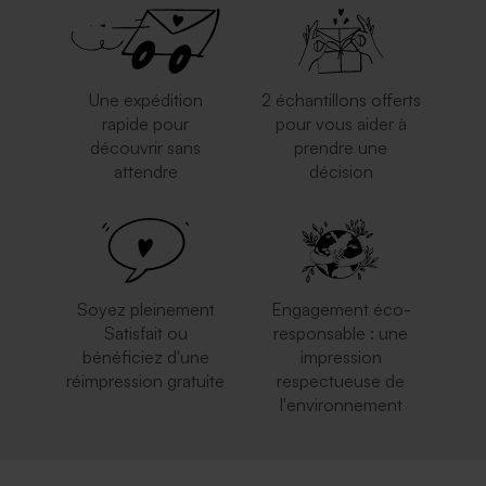
Une expédition
2 échantillons offerts
rapide pour
pour vous aider à
découvrir sans
prendre une
attendre
décision
Carte vierge allongée double
Carte 100% personnalisée
volet effet brillant
rectangle arrondie double
volet effet brillant
Soyez pleinement
Engagement éco-
Satisfait ou
responsable : une
bénéficiez d'une
impression
réimpression gratuite
respectueuse de
l'environnement