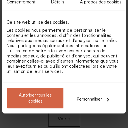
Consentement
Détails
À propos des cookies
Carte 100% personnalisée
Carte vierge simple verticale
Ce site web utilise des cookies.
horizontale petit format effet
petit format effet brillant
brillant
Les cookies nous permettent de personnaliser le
contenu et les annonces, d'offrir des fonctionnalités
relatives aux médias sociaux et d'analyser notre trafic.
Nous partageons également des informations sur
l'utilisation de notre site avec nos partenaires de
médias sociaux, de publicité et d'analyse, qui peuvent
combiner celles-ci avec d'autres informations que vous
leur avez fournies ou qu'ils ont collectées lors de votre
utilisation de leurs services.
Carte 100% personnalisée 5
Triptyque vierge
Autoriser tous les
volets effet brillant
rectangulaire effet brillant
Personnaliser
cookies
Voir +