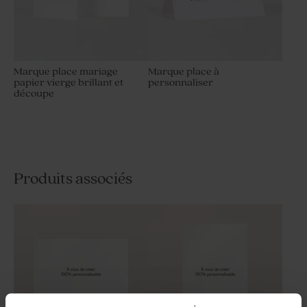
Marque place mariage
Marque place à
papier vierge brillant et
personnaliser
découpe
Produits associés