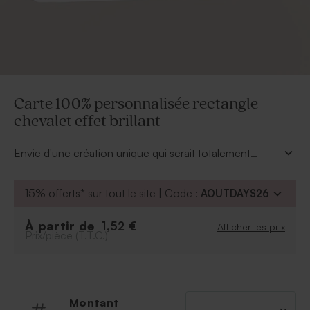
Carte 100% personnalisée rectangle
chevalet effet brillant
Envie d'une création unique qui serait totalement
pensée et conçue par vous-même ? Cette
carte
100% personnalisée rectangle chevalet effet
15% offerts* sur tout le site | Code :
AOUTDAYS26
brillant
est faite pour vous. Pour le mariage, la
naissance, un anniversaire, … Faites place à votre
À partir de
1,52 €
Afficher les prix
imagination pour créer l'annonce de vos rêves. Cette
Prix/pièce (T.T.C.)
carte vierge au format 17x11 cm existe également en
version mat ou sans les bords arrondis.
Montant