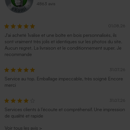
4863 avis
01.08.26
J'ai acheté 1valise et une boîte en bois personnalisés, ils
sont vraiment très jolis et identiques sur les photos du site.
Aucun regret. La livraison et le conditionnement super. Je
Enveloppe rectangulaire
Enveloppe eucalyptus
recommande
bleu nuit
31.07.26
Service au top. Emballage impeccable, très soigné Encore
merci
31.07.26
Services clients à l’écoute et compréhensif. Une impression
de qualité et rapide
Enveloppe rouille
Enveloppe terracotta
Voir tous les avis
>