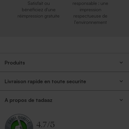
Satisfait ou
responsable : une
bénéficiez d'une
impression
réimpression gratuite
respectueuse de
l'environnement
Enveloppe blanche
Enveloppe rectangulaire
autocollante
noire
Tube à bulles pour toutes
Valisette personnalisable
occasions
Produits
Livraison rapide en toute securite
A propos de tadaaz
Enveloppe dorée
Enveloppe crème
autocollante
4.7
/
5