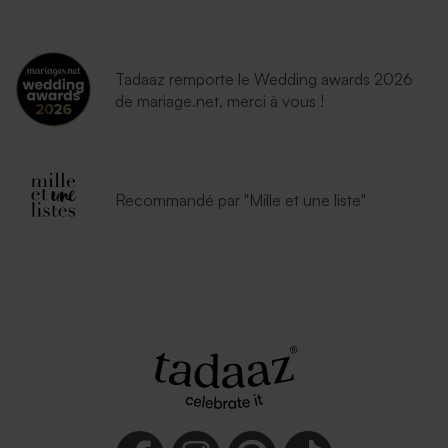
Tadaaz remporte le Wedding awards 2026
de mariage.net, merci à vous !
Enveloppe émeraude
Enveloppe lavande
Recommandé par "Mille et une liste"
Enveloppe rouge