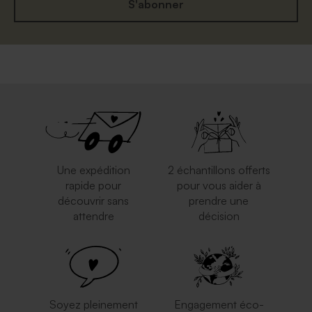
S'abonner
Enveloppe rectangulaire
Enveloppe mouchetée
argent
papier naturel
Rond de serviette fête 100 %
Guirlande décorative fête
personnalisable papier
100 % personnalisable papier
brillant
brillant
Une expédition
2 échantillons offerts
rapide pour
pour vous aider à
découvrir sans
prendre une
attendre
décision
Enveloppe crème rectangle
Enveloppe rectangle rose
nude
Carte numéro de table
Marque place à
mariage
personnaliser
Soyez pleinement
Engagement éco-