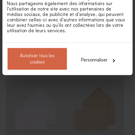
Nous partageons également des informations sur
brillant
brillant
l'utilisation de notre site avec nos partenaires de
médias sociaux, de publicité et d'analyse, qui peuvent
combiner celles-ci avec d'autres informations que vous
leur avez fournies ou qu'ils ont collectées lors de votre
Voir +
utilisation de leurs services.
Autoriser tous les
Personnaliser
cookies
Enveloppes
Etiquette 3 x 5 cm 100%
Contenant dragées original
personnalisable papier mat
blanc brillant