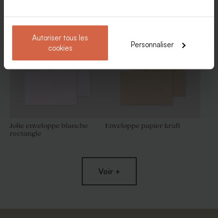
Enveloppes
Etiquette 3 x 5 cm 100%
Contenant dragées original
personnalisable papier mat
blanc brillant
Autoriser tous les
Personnaliser
cookies
Jolie enveloppe blanche
Enveloppe papier kraft
rectangle
Menu mariage 100 %
Menu chevalet mariage 100
personnalisable papier
% personnalisable papier
brillant
brillant
Voir +