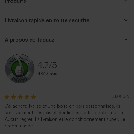
Produits
Livraison rapide en toute securite
A propos de tadaaz
Enveloppe crème
Enveloppe eucalyptus
autocollante
4.7
/
5
4863 avis
01.08.26
J'ai acheté 1valise et une boîte en bois personnalisés, ils
sont vraiment très jolis et identiques sur les photos du site.
Aucun regret. La livraison et le conditionnement super. Je
Enveloppe rouille
Enveloppe rectangle rose
recommande
nude