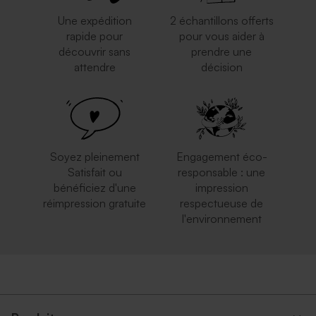
Une expédition
2 échantillons offerts
rapide pour
pour vous aider à
découvrir sans
prendre une
attendre
décision
Enveloppe mouchetée
Enveloppe blanche
papier naturel
autocollante
Carte numéro de table
Marque place à
mariage
personnaliser
Soyez pleinement
Engagement éco-
Satisfait ou
responsable : une
bénéficiez d'une
impression
réimpression gratuite
respectueuse de
l'environnement
Enveloppe rectangulaire
Enveloppe dorée
noire
Tube à bulles pour toutes
Cloche fleurs séchées et son
occasions
message personnalisé