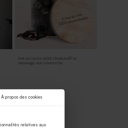
Pot en verre strié Chokotoff et
message sur couvercle
À propos des cookies
onnalités relatives aux