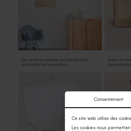
Décoration murale en bois format
Boîte en bo
portrait à personnaliser
personnali
Consentement
Ce site web utilise des cooki
Les cookies nous permettent 