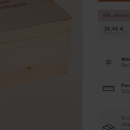
Cette urne en 
afin de laisser 
* Dimensions : 
15% offerts* s
* Boite en bois
25,95 €
Prix/pièce (T.
Mo
Par 
For
30,
Si v
d'e