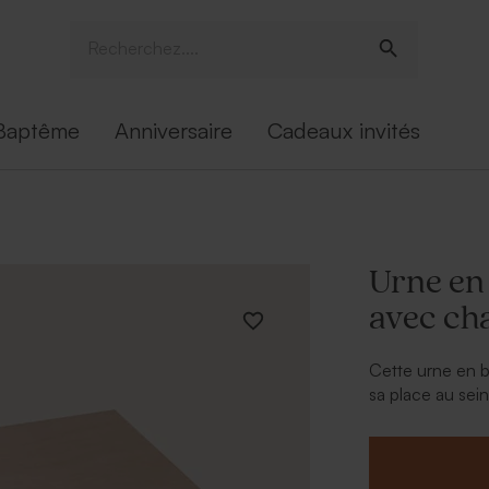
Baptême
Anniversaire
Cadeaux invités
Urne en
avec ch
Cette urne en 
sa place au sei
être personnalis
choix. L'urne e
décoration de v