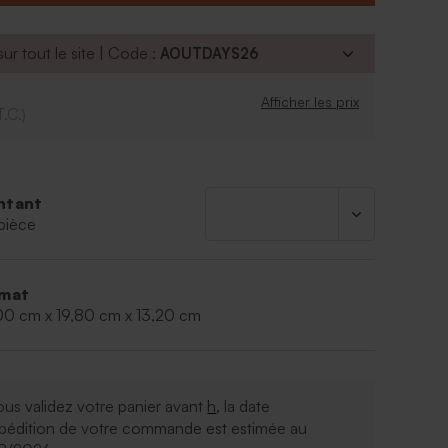
bois peut également servir comme boite cadeau
un souvenir inoubliable à votre hôte.
L 30 cm x l 19,8 cm x H 13,2 cm
ur tout le site | Code :
AOUTDAYS26
 avec charnière gravée avec le texte de votre choix
Afficher les prix
T.C.)
ntant
pièce
mat
00 cm x 19,80 cm x 13,20 cm
ous validez votre panier avant
h
, la date
xpédition de votre commande est estimée au