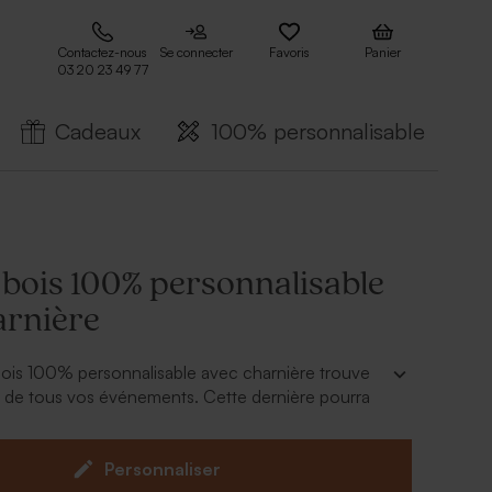
Contactez-nous
Se connecter
Favoris
Panier
03 20 23 49 77
Cadeaux
100% personnalisable
 bois 100% personnalisable
arnière
bois 100% personnalisable avec charnière trouve
n de tous vos événements. Cette dernière pourra
ée en ligne avec le design et le texte de votre
n bois pourra être disposée sur une table pour la
otre fête.
Personnaliser