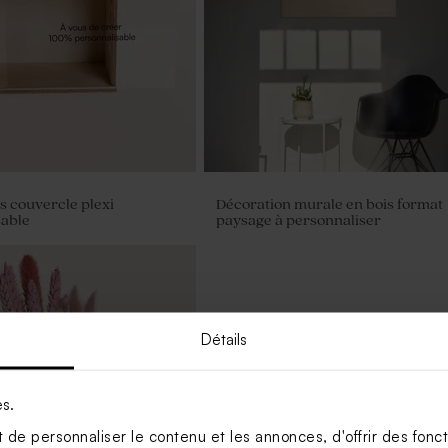
is couvercle plexi
Décoration murale en bois format
sable
paysage à personnaliser
Détails
es.
de personnaliser le contenu et les annonces, d'offrir des foncti