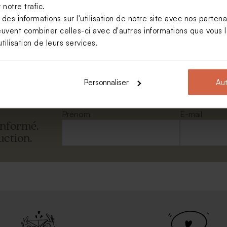
notre trafic.
s informations sur l'utilisation de notre site avec nos parten
euvent combiner celles-ci avec d'autres informations que vous le
tilisation de leurs services.
 séchées transparent à
ser
Personnaliser
Aut
Prénom
E-mail
informé.
uction.