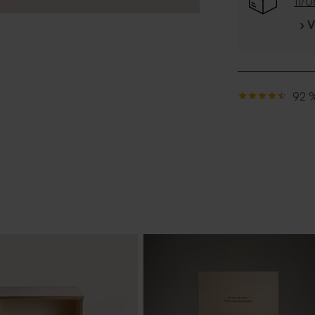
11/
› 
92 %