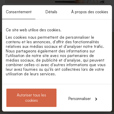
Urne en bois 100%
Décoration murale
personnalisable avec
aluminium haut arrondi à
Consentement
Détails
À propos des cookies
charnière
personnaliser
Ce site web utilise des cookies.
Les cookies nous permettent de personnaliser le
contenu et les annonces, d'offrir des fonctionnalités
Abonnez-vous à la newsletter et restez
relatives aux médias sociaux et d'analyser notre trafic.
informé. Petite surprise : bénéficiez de 5%
Nous partageons également des informations sur
de réduction.
l'utilisation de notre site avec nos partenaires de
médias sociaux, de publicité et d'analyse, qui peuvent
Prénom
combiner celles-ci avec d'autres informations que vous
leur avez fournies ou qu'ils ont collectées lors de votre
utilisation de leurs services.
E-mail
Autoriser tous les
S'abonner
Personnaliser
cookies