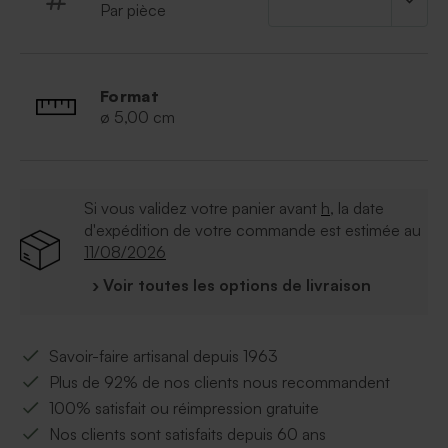
Par pièce
Diamètre de l'étiquette : 5 cm
Dimension du vase : Hauteur 9.5 cm, diamètre
4.5 cm
Vendu avec une cordelette de 50 cm
Format
Texte gravé dans l’étiquette en bois. Aucune
ø 5,00 cm
encre n’est utilisée.
Mini-bouquet de fleurs séchées fourni. Sa
composition peut varier selon la disponibilité
durant la saison.
Si vous validez votre panier avant
h
, la date
d'expédition de votre commande est estimée au
11/08/2026
› Voir toutes les options de livraison
Savoir-faire artisanal depuis 1963
Plus de 92% de nos clients nous recommandent
100% satisfait ou réimpression gratuite
Nos clients sont satisfaits depuis 60 ans