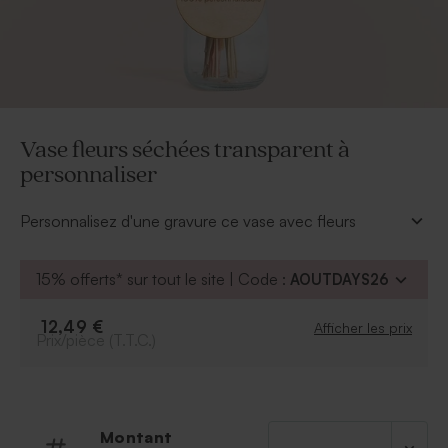
Vase fleurs séchées transparent à
personnaliser
Personnalisez d'une gravure ce vase avec fleurs
séchées et son médaillon en bois comme il vous plaît.
À personnaliser
:
15% offerts* sur tout le site | Code :
AOUTDAYS26
Possibilité d'ajouter le symbole de votre choix
grâce à notre outil de personnalisation.
12,49 €
Afficher les prix
Prix/pièce (T.T.C.)
Texte
Police
À retenir
:
Montant
Matière : verre + bois pour l'étiquette