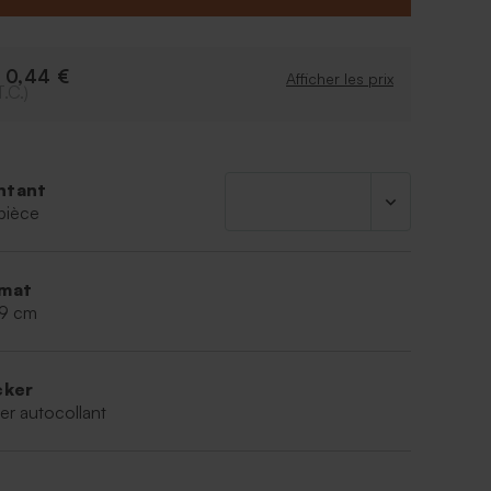
0,44 €
e
Afficher les prix
T.C.)
ntant
pièce
mat
,9 cm
cker
er autocollant