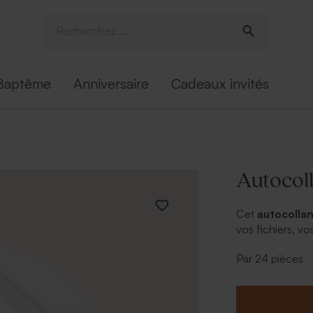
Baptême
Anniversaire
Cadeaux invités
Autocol
Cet
autocolla
vos fichiers, v
Utilisez-les de 
Par 24 pièces
décorez vos bo
convives en ser
format.