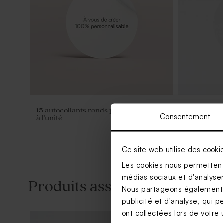
15 autocollants ronds personnalisables
Sticker tra
Consentement
à l'unité
cm
Ce site web utilise des cooki
Les cookies nous permettent 
médias sociaux et d'analyser 
Produits associés
Nous partageons également de
publicité et d'analyse, qui p
ont collectées lors de votre u