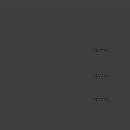
 300
Tubes paillettes de savon
31.07.26
31.07.26
31.07.26