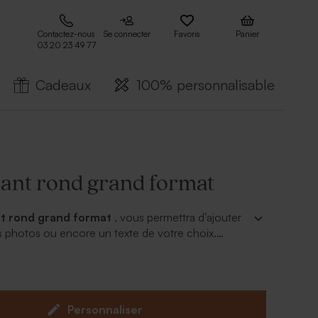
Contactez-nous
Se connecter
Favoris
Panier
03 20 23 49 77
Cadeaux
100% personnalisable
lant rond grand format
nt rond grand format
, vous permettra d’ajouter
os photos ou encore un texte de votre choix.
différentes manières ! Scellez vos enveloppes,
îtes à dragées… On vous garantit que vos
ont étonnés. Ce modèle existe aussi en petit
Personnaliser