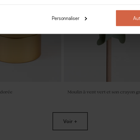
Personnaliser
Aut
 dorée
Moulin à vent vert et son crayon gr
Voir +