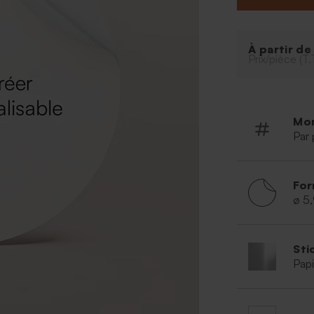
À partir d
Prix/pièce (T.
Mo
Par 
For
ø 5
Sti
Papi