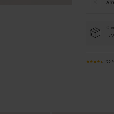
Arr
Com
› 
92 %