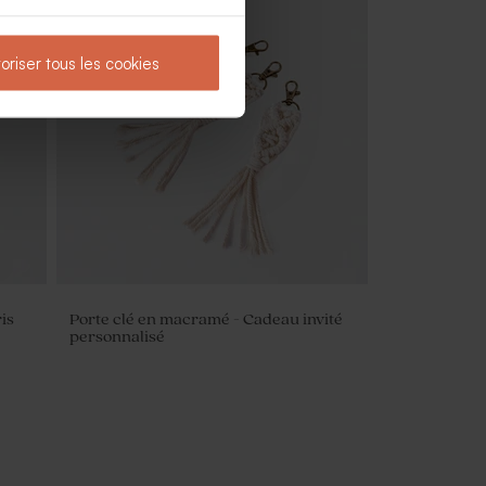
oriser tous les cookies
is
Porte clé en macramé - Cadeau invité
personnalisé