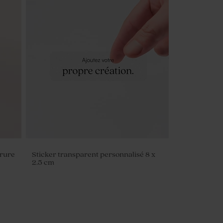
orure
Sticker transparent personnalisé 8 x
2.5 cm