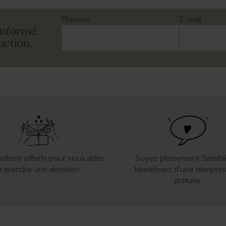
Prénom
E-mail
informé.
uction.
e parfum en verre
Bougie en verre et liège
tillons offerts pour vous aider
Soyez pleinement Satisfai
à prendre une décision
bénéficiez d'une réimpres
gratuite