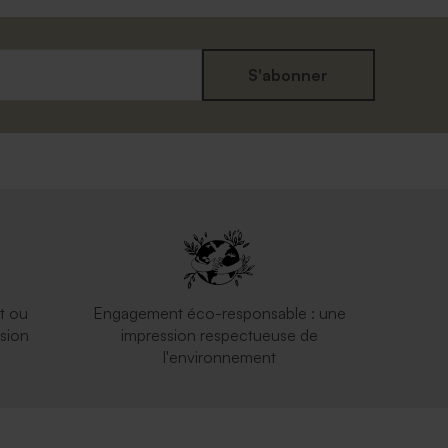
S'abonner
Contenant en verre givré - 50 ml
t ou
Engagement éco-responsable : une
sion
impression respectueuse de
l'environnement