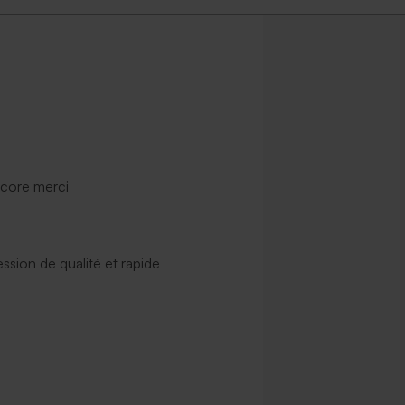
adeaux invités verts
Dragées marbré or amande 1 kg (±
ex)
ncore merci
ssion de qualité et rapide