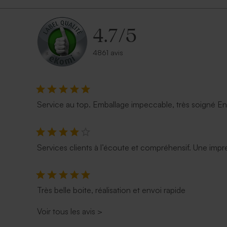
4.7
/
5
4861 avis
Boîte métal argentée
Boîte DIY c
Service au top. Emballage impeccable, très soigné E
Services clients à l’écoute et compréhensif. Une impre
Très belle boite, réalisation et envoi rapide
Voir tous les avis
>