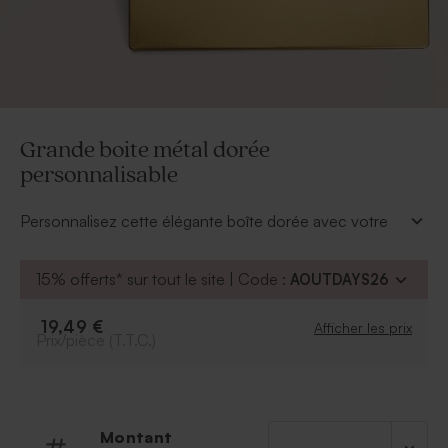
Grande boite métal dorée
personnalisable
Personnalisez cette élégante boîte dorée avec votre
propre création, pour un cadeau unique adapté à
toutes les occasions. Une belle attention aussi bien
15% offerts* sur tout le site | Code :
AOUTDAYS26
pour les petits que les grands !
À retenir :
19,49 €
Afficher les prix
- Boîte vide à personnaliser selon vos envies
Prix/pièce (T.T.C.)
Montant