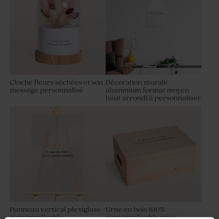
Cloche fleurs séchées et son
Décoration murale
message personnalisé
aluminium format moyen
haut arrondi à personnaliser
Panneau vertical plexiglass
Urne en bois 100%
personnalisable
personnalisable avec