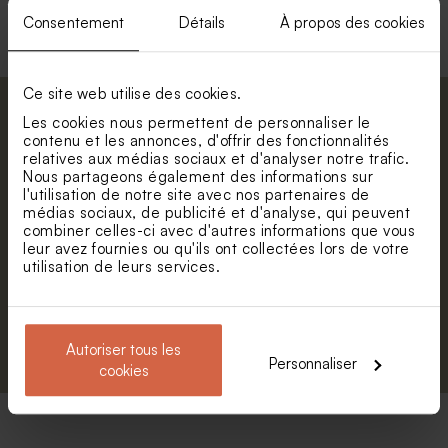
charnière
Consentement
Détails
À propos des cookies
Ce site web utilise des cookies.
Abonnez-vous à la newsletter et restez
Les cookies nous permettent de personnaliser le
contenu et les annonces, d'offrir des fonctionnalités
informé. Petite surprise : bénéficiez de 5%
relatives aux médias sociaux et d'analyser notre trafic.
de réduction.
Nous partageons également des informations sur
Prénom
l'utilisation de notre site avec nos partenaires de
médias sociaux, de publicité et d'analyse, qui peuvent
combiner celles-ci avec d'autres informations que vous
E-mail
leur avez fournies ou qu'ils ont collectées lors de votre
utilisation de leurs services.
S'abonner
Autoriser tous les
Personnaliser
cookies