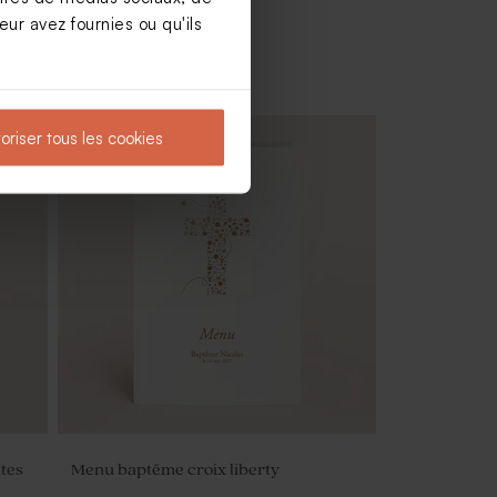
ur avez fournies ou qu'ils
oriser tous les cookies
Dragées jaune velours baptême 1 kg (±
240 ex)
tes
Menu baptême croix liberty