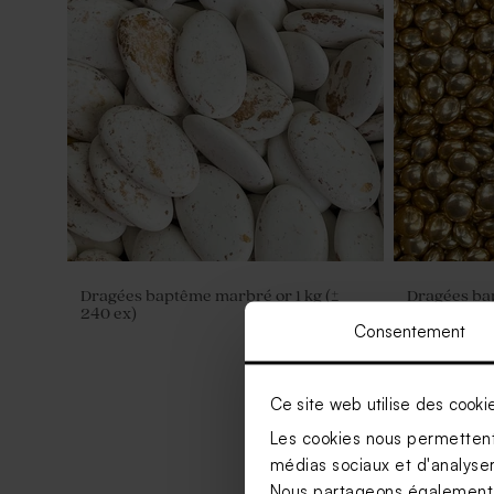
Dragées baptême marbré or 1 kg (±
Dragées bap
240 ex)
chocolat 195
Consentement
Ce site web utilise des cooki
Les cookies nous permettent 
médias sociaux et d'analyser 
Nous partageons également de