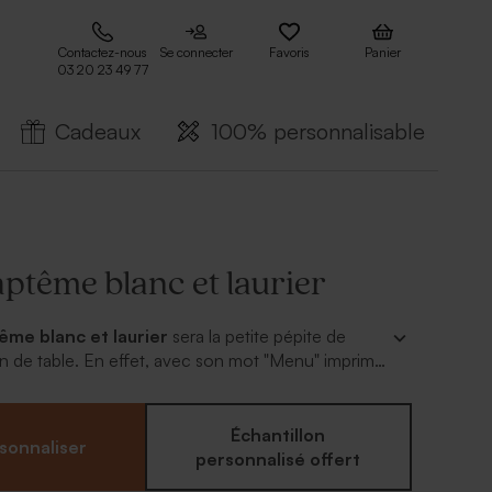
Contactez-nous
Se connecter
Favoris
Panier
03 20 23 49 77
Cadeaux
100% personnalisable
ptême blanc et laurier
me blanc et laurier
sera la petite pépite de
n de table. En effet, avec son mot "Menu" imprimé
 dorure brillante, l'effet chic est garanti. A poser
 votre table de fête pour annoncer le plat servi, il
 sur la base blanche avec les polices et couleur
Échantillon
sonnaliser
 votre choix.
personnalisé offert