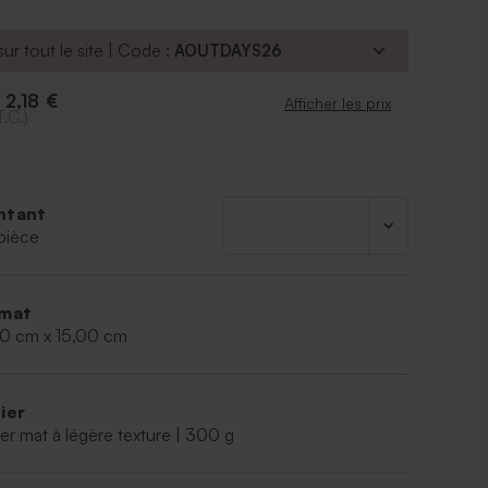
ur tout le site | Code :
AOUTDAYS26
2,18 €
e
Afficher les prix
T.C.)
ntant
pièce
mat
00 cm x 15,00 cm
ier
er mat à légère texture | 300 g