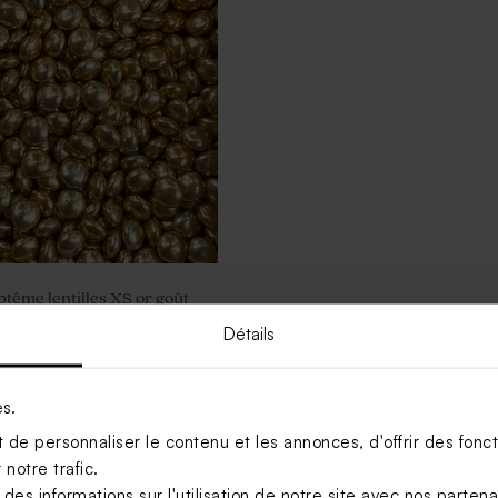
tême lentilles XS or goût
 gr (± 507 ex)
Détails
Voir +
es.
de personnaliser le contenu et les annonces, d'offrir des foncti
notre trafic.
s informations sur l'utilisation de notre site avec nos parten