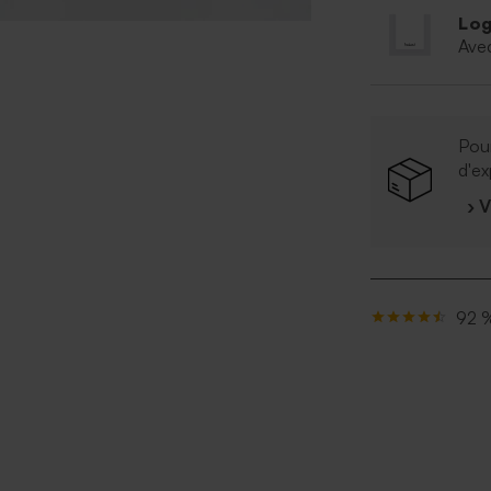
Log
Ave
Pour
d'ex
› 
92 %