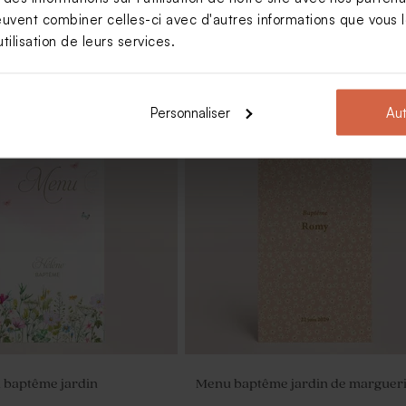
euvent combiner celles-ci avec d'autres informations que vous le
tilisation de leurs services.
Personnaliser
Aut
les baptême marbrées or 1
Dragées baptême sucrés ronds
)
marbrés or 750 gr (± 195 ex)
 baptême jardin
Menu baptême jardin de margueri