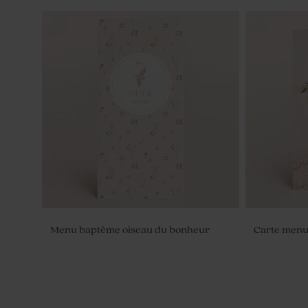
Fiole plexi baptême doré
Sucette ba
Menu baptême oiseau du bonheur
Carte menu