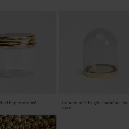
plexi baptême doré
Contenant à dragées baptême clo
doré