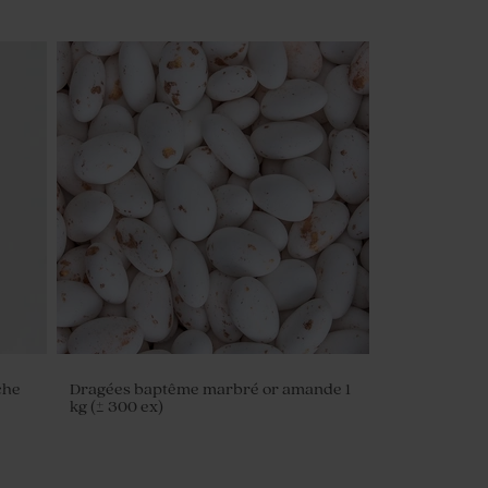
che
Dragées baptême marbré or amande 1
kg (± 300 ex)