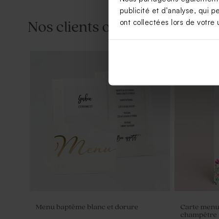
publicité et d'analyse, qui p
ont collectées lors de votre u
Nos clients ont aussi aimé...
Dragées baptême lentille blanches et
Dragées ova
or 1 kg (± 1120 ex)
kg (± 425 ex
Menu baptême blanc et dorure
Carte menu
champêtre