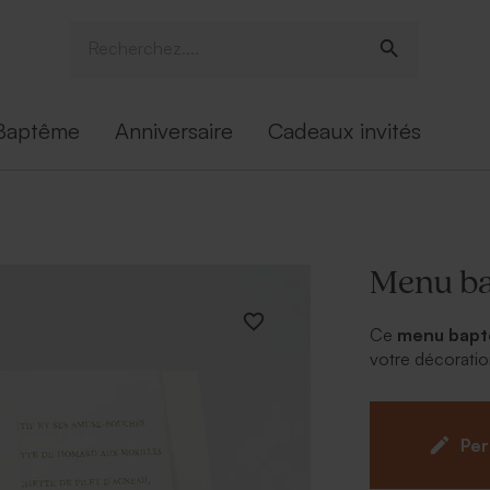
Baptême
Anniversaire
Cadeaux invités
Menu ba
Ce
menu baptê
votre décoratio
sur le devant en
délicatement sur
se personnalise
Per
d'impression de