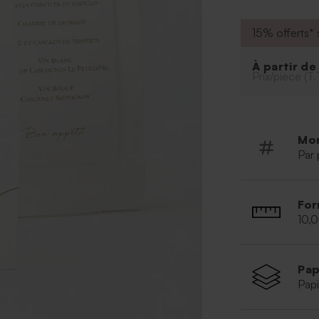
15% offerts* s
À partir d
Prix/pièce (T.
Mo
Par 
For
10,
Pap
Papi