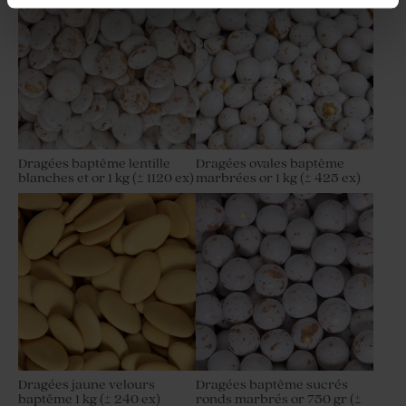
Dragées baptême lentille
Dragées ovales baptême
blanches et or 1 kg (± 1120 ex)
marbrées or 1 kg (± 425 ex)
Dragées jaune velours
Dragées baptême sucrés
baptême 1 kg (± 240 ex)
ronds marbrés or 750 gr (±