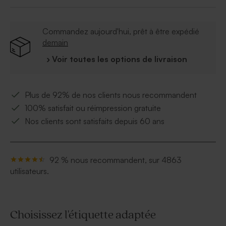
cacao, arôme naturel de vanille, amidon de riz,
emulsifiant E322 (tournesol) E412 E414 E415, brillants
E901 E903 E904, colorants E141 E172. Contient du
Commandez aujourd'hui, prêt à être expédié
lait, soja et poisson. Peut contenir des traces de fruits à
demain
coque.
› Voir toutes les options de livraison
* Format : 1.1 x 1.1 x 0.6 cm
* À conserver à l'abri de l'humidité, entre 12 et 20°C
* Pas de gélatine de porc
Plus de 92% de nos clients nous recommandent
100% satisfait ou réimpression gratuite
Nos clients sont satisfaits depuis 60 ans
92 % nous recommandent, sur 4863
utilisateurs.
Choisissez l'étiquette adaptée