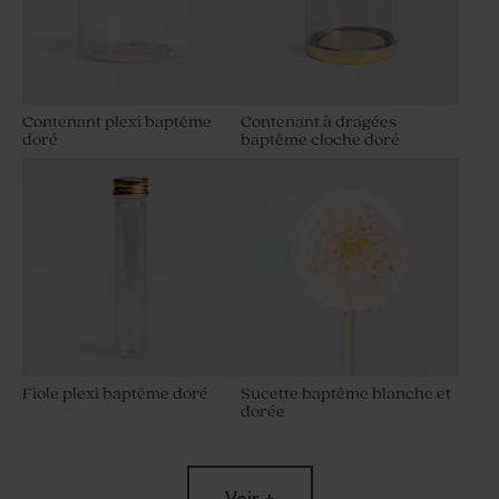
Contenant plexi baptême
Contenant à dragées
doré
baptême cloche doré
Étui à dragées baptême
Étui à dragées original
méli-mélo fruitier
baptême kraft minimaliste
Fiole plexi baptême doré
Sucette baptême blanche et
dorée
Voir +