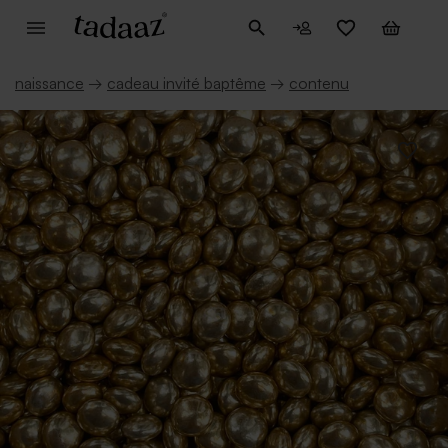
naissance
→
cadeau invité baptême
→
contenu