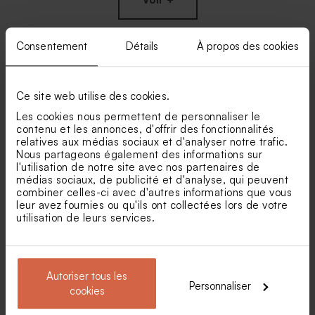
Consentement
Détails
À propos des cookies
Nos clients ont aussi aimé...
Ce site web utilise des cookies.
Les cookies nous permettent de personnaliser le
Contenant à dragées
contenu et les annonces, d'offrir des fonctionnalités
baptême avec photo
relatives aux médias sociaux et d'analyser notre trafic.
Nous partageons également des informations sur
l'utilisation de notre site avec nos partenaires de
médias sociaux, de publicité et d'analyse, qui peuvent
combiner celles-ci avec d'autres informations que vous
leur avez fournies ou qu'ils ont collectées lors de votre
utilisation de leurs services.
Dragées baptême marbré or
Dragées baptême marbré or
Autoriser tous les
amande 1 kg (± 300 ex)
1 kg (± 240 ex)
Personnaliser
cookies