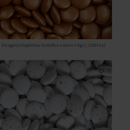
Dragées baptême lentilles cuivre 1 kg (± 1120 ex)