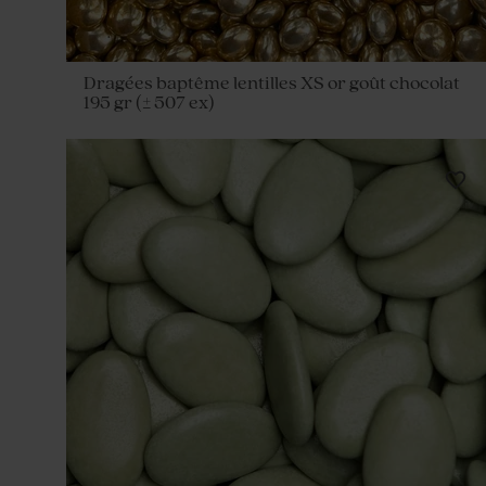
Dragées baptême lentilles XS or goût chocolat
195 gr (± 507 ex)