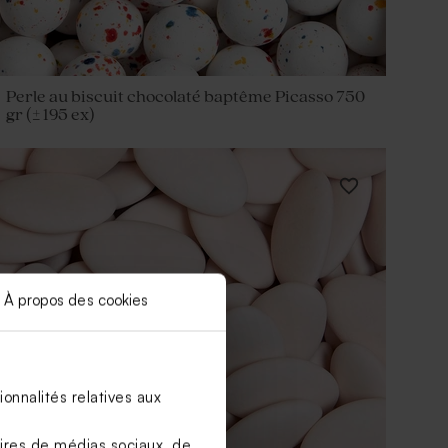
Perle au biscuit chocolaté baptême Picasso 750
gr (± 195 ex)
À propos des cookies
onnalités relatives aux
aires de médias sociaux, de