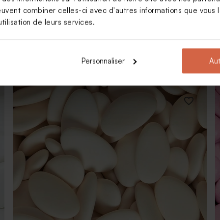
euvent combiner celles-ci avec d'autres informations que vous le
tilisation de leurs services.
Dragées ovales baptême marbrées or 1 kg (± 425
Personnaliser
Aut
ex)