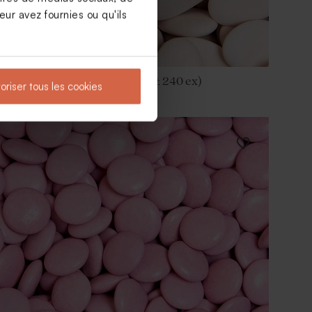
ur avez fournies ou qu'ils
Dragées baptême nude 1 kg (± 240 ex)
oriser tous les cookies