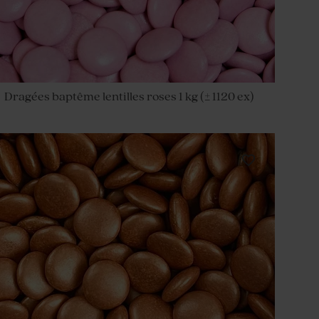
Dragées baptême lentilles roses 1 kg (± 1120 ex)