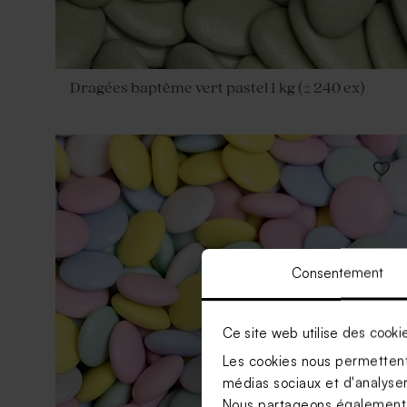
Dragées baptême vert pastel 1 kg (± 240 ex)
Consentement
Ce site web utilise des cooki
Les cookies nous permettent 
médias sociaux et d'analyser 
Nous partageons également de