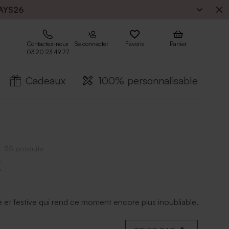
AYS26
Contactez-nous
Se connecter
Favoris
Panier
03 20 23 49 77
Cadeaux
100% personnalisable
55 produits
e
et festive qui rend ce moment encore plus inoubliable.