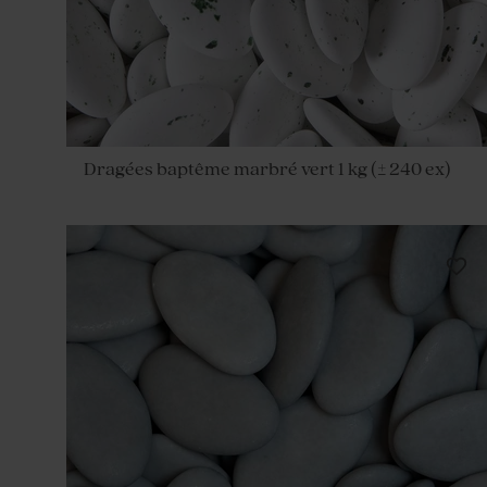
Dragées baptême marbré vert 1 kg (± 240 ex)