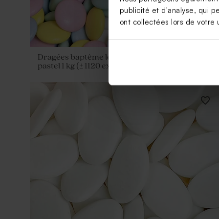
publicité et d'analyse, qui p
ont collectées lors de votre u
Dragées baptême lentilles mélange de couleurs
pastel 1 kg (± 1120 ex)