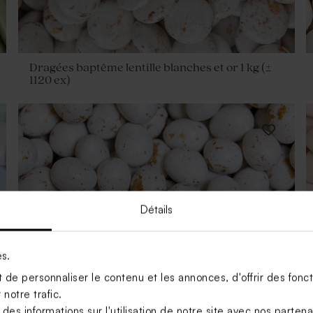
Dragées baptême lentille blanches et or 1 kg (±
1120 ex)
Détails
es.
de personnaliser le contenu et les annonces, d'offrir des foncti
notre trafic.
s informations sur l'utilisation de notre site avec nos parten