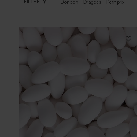
FILTRE
Bonbon
Dragées
Petit prix