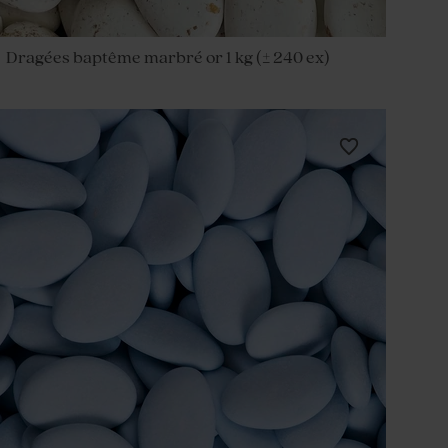
Dragées baptême marbré or 1 kg (± 240 ex)