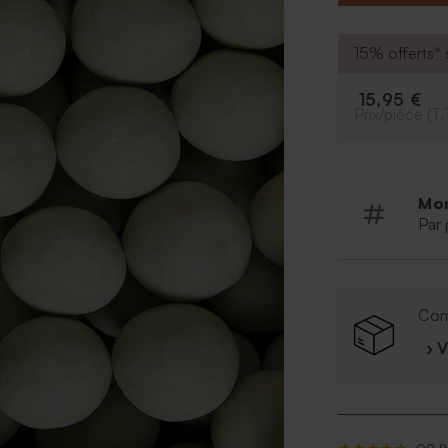
* Contenance : 
* Format : 1.8 
* Couleur : euc
15% offerts* s
* Dénomination 
colorant alimen
15,95 €
* Saveur : Bisc
Prix/pièce (T.
sucré. Confect
* Composition : 
entier en poudr
lecithine de so
Mo
vanille.amidon.
Par 
d'enrobage : E4
* Contient glute
* Pas de gélati
Com
› 