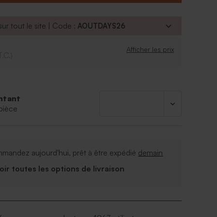
750 gr (soit environ 195 dragées)
cm
alyptus
ur tout le site | Code :
AOUTDAYS26
légale : crisp chocolate et crispé avec un
taire
Afficher les prix
uit croustillant avec un enrobage de chocolat
T.C.)
ionnées par la confiserie De Bock
farine de riz, sucre. malt de ble, dextrose, lait
e beurre de cacao, masse de cacao, émulsifiant :
ja. arôme naturel de
ntant
dextrine.épaississants : E412. E414. E415, agents
pièce
14, E904. colorants : E141,75E172
n, lait et soja. Peut contenir des traces de noix.
ne de porc
mandez aujourd'hui, prêt à être expédié
demain
Voir toutes les options de livraison