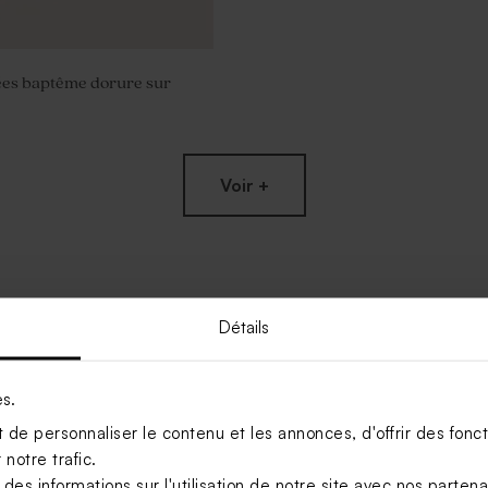
ées baptême dorure sur
Voir +
Détails
es.
de personnaliser le contenu et les annonces, d'offrir des foncti
notre trafic.
s informations sur l'utilisation de notre site avec nos parten