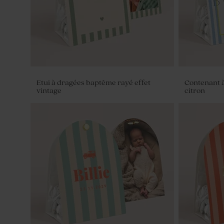
Etui à dragées baptême rayé effet
Contenant à
vintage
citron