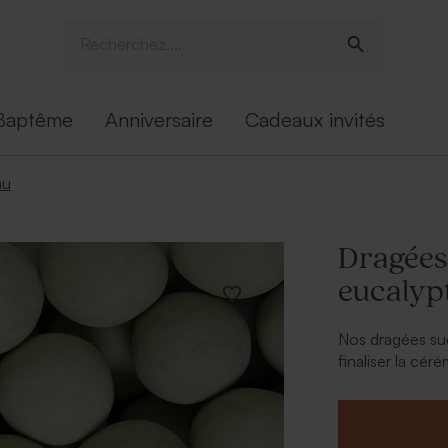
Baptême
Anniversaire
Cadeaux invités
nu
Dragées
eucalypt
Nos dragées suc
finaliser la c
douceur ravira p
A retenir :