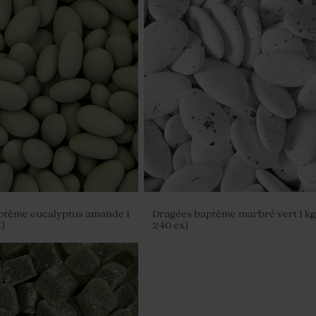
ptême eucalyptus amande 1
Dragées baptême marbré vert 1 kg
)
240 ex)