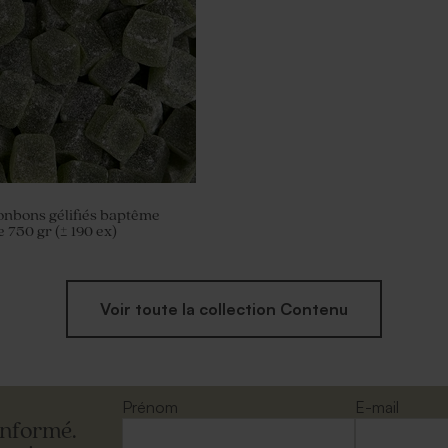
onbons gélifiés baptême
750 gr (± 190 ex)
Voir toute la collection Contenu
Prénom
E-mail
informé.