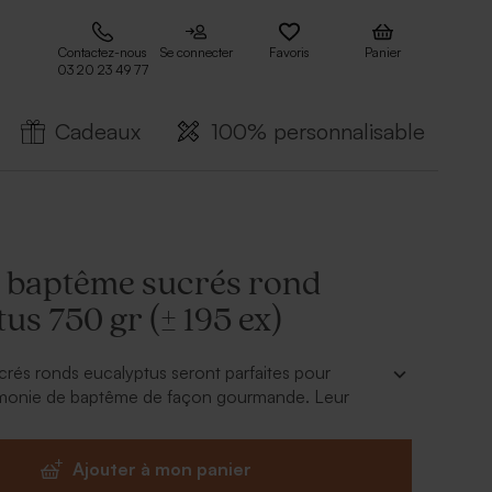
Contactez-nous
Se connecter
Favoris
Panier
03 20 23 49 77
Cadeaux
100% personnalisable
 baptême sucrés rond
us 750 gr (± 195 ex)
rés ronds eucalyptus seront parfaites pour
érémonie de baptême de façon gourmande. Leur
etits et grands.
Ajouter à mon panier