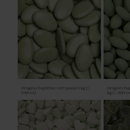
Dragées baptême vert pastel 1 kg (±
Dragées ba
240 ex)
kg (± 300 ex