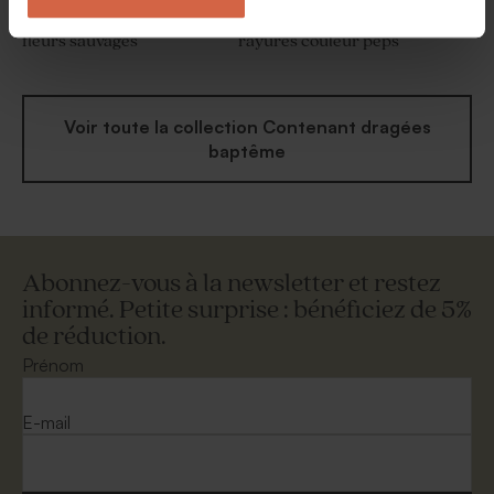
Etui à dragées baptême
Contenant à dragées
fleurs sauvages
rayures couleur peps
Voir toute la collection Contenant dragées
baptême
Abonnez-vous à la newsletter et restez
informé. Petite surprise : bénéficiez de 5%
de réduction.
Prénom
E-mail