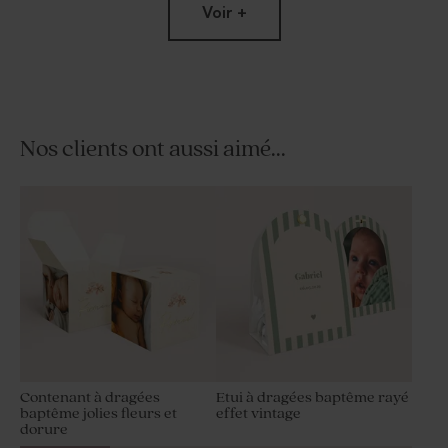
Voir +
Nos clients ont aussi aimé...
Sticker baptême rond fleurs
Sticker baptême envolé de
douces
fleurs
Contenant à dragées
Etui à dragées baptême rayé
baptême jolies fleurs et
effet vintage
dorure
Carte de remerciement
Présentoir dragées baptême
naissance petites fleurs
en bois et son plexi