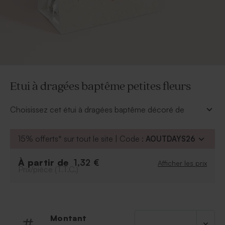
Etui à dragées baptême petites fleurs
Choisissez cet étui à dragées baptême décoré de
petites fleurs délicates pour une touche douce et
raffinée. Son style champêtre met en valeur un design
15% offerts* sur tout le site | Code :
AOUTDAYS26
élégant.
À retenir :
À partir de
1,32 €
Afficher les prix
Prix/pièce (T.T.C.)
Peut contenir environ 14 dragées, 30 bonbons,
50 dragées lentilles ou 17 dragées amandes
Dragées vendus séparément
Ce contenant à dragées est vendu avec un
sachet transparent pour les dragées et une
Montant