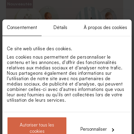
Nouveautés
champêtre
Consentement
Détails
À propos des cookies
Ce site web utilise des cookies.
Les cookies nous permettent de personnaliser le
contenu et les annonces, d'offrir des fonctionnalités
Etui à dragées baptême
Etui à dragées baptême
relatives aux médias sociaux et d'analyser notre trafic.
fleurs champêtres et petits
chapelle fleurie
chaussons
Dragées baptême couleur
Dragées baptême marbré or
Nous partageons également des informations sur
champagne 1 kg (± 240 ex)
1 kg (± 240 ex)
l'utilisation de notre site avec nos partenaires de
médias sociaux, de publicité et d'analyse, qui peuvent
combiner celles-ci avec d'autres informations que vous
leur avez fournies ou qu'ils ont collectées lors de votre
utilisation de leurs services.
Autoriser tous les
Personnaliser
cookies