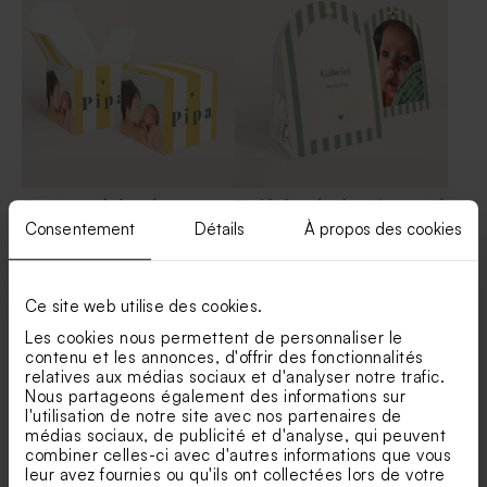
507 ex)
Contenant à dragées
Etui à dragées baptême rayé
baptême rayures couleur
effet vintage
Consentement
Détails
À propos des cookies
peps
Etiquette naissance tube à
Dragées baptême marbré or
Nouveautés
bulles bolide sur fond ligné
amande 1 kg (± 300 ex)
Ce site web utilise des cookies.
Les cookies nous permettent de personnaliser le
contenu et les annonces, d'offrir des fonctionnalités
relatives aux médias sociaux et d'analyser notre trafic.
Nous partageons également des informations sur
l'utilisation de notre site avec nos partenaires de
médias sociaux, de publicité et d'analyse, qui peuvent
combiner celles-ci avec d'autres informations que vous
leur avez fournies ou qu'ils ont collectées lors de votre