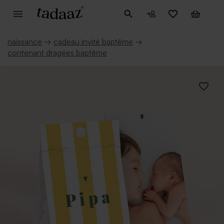
naissance
→
cadeau invité baptême
→
contenant dragées baptême