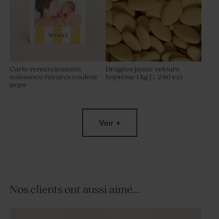
Carte remerciements
Dragées jaune velours
naissance rayures couleur
baptême 1 kg (± 240 ex)
peps
Voir +
Nos clients ont aussi aimé...
Dragées baptême lentilles
Tube à bulles baptême bleu
XS or goût chocolat 195 gr (±
vintage