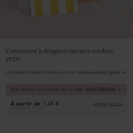
Contenant à dragées rayures couleur
peps
La bonne humeur s'invite sur vos cadeaux invités grâce
à ce contenant à dragées baptême plein de peps. En
quelques clics vous ajouterez la photo de votre bébé
15% offerts* sur tout le site | Code :
AOUTDAYS26
et son prénom.
À retenir :
À partir de
1,24 €
Afficher les prix
Prix/pièce (T.T.C.)
Peut contenir environ 14 dragées, 30 bonbons,
50 dragées lentilles ou 17 dragées amandes
Dragées vendus séparément
Ce contenant à dragées est vendu avec un