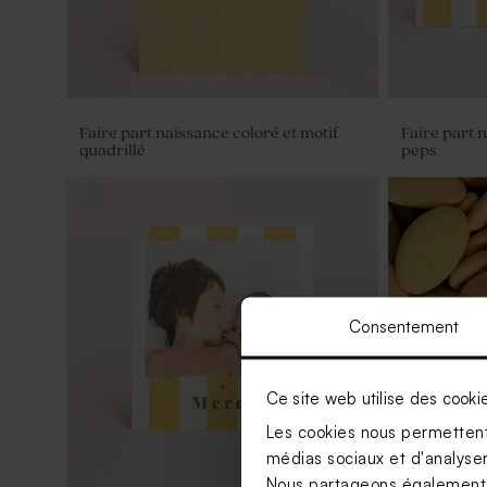
Faire part naissance coloré et motif
Faire part 
quadrillé
peps
Consentement
Ce site web utilise des cooki
Les cookies nous permettent 
médias sociaux et d'analyser 
Nous partageons également de