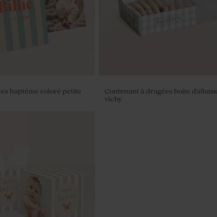
ées baptême coloré petite
Contenant à dragées boite d'allum
vichy
ptême sucrés ronds
750 gr (± 195 ex)