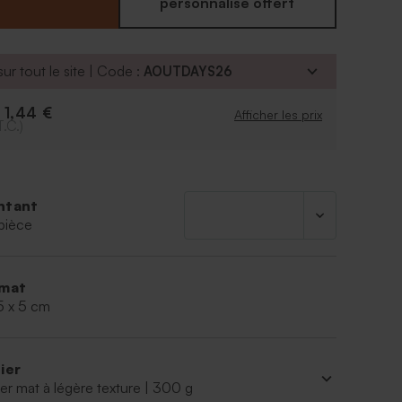
personnalisé offert
entilles ou 20 dragées aux amandes
vendues séparément
ur tout le site | Code :
AOUTDAYS26
1,44 €
e
Afficher les prix
T.C.)
ntant
pièce
mat
5 x 5 cm
ier
er mat à légère texture | 300 g