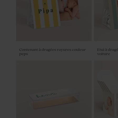
Contenant à dragées rayures couleur
Etui à drag
peps
voiture
Dragées ovales baptême marbrées or 1
Dragées ba
kg (± 425 ex)
marbrés or 