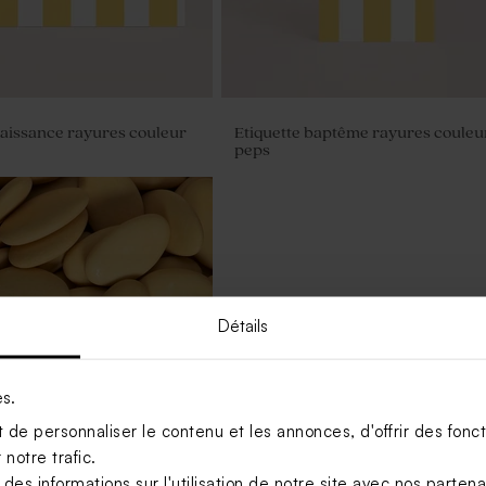
naissance rayures couleur
Etiquette baptême rayures couleu
peps
Détails
es.
de personnaliser le contenu et les annonces, d'offrir des foncti
notre trafic.
s informations sur l'utilisation de notre site avec nos parten