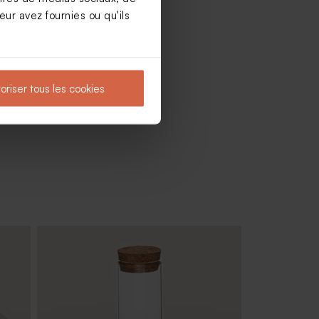
ur avez fournies ou qu'ils
oriser tous les cookies
oût
Dragées baptême lentille blanches et
or 1 kg (± 1120 ex)