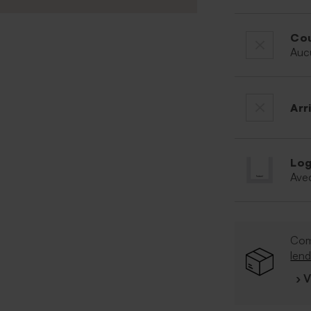
Cou
Auc
Arr
Log
Ave
Co
len
› 