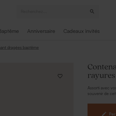
Baptême
Anniversaire
Cadeaux invités
ant dragées baptême
Contena
rayures
Assorti avec vos
souvenir de cet
couleur pleine 
À retenir
:
Per
Peut cont