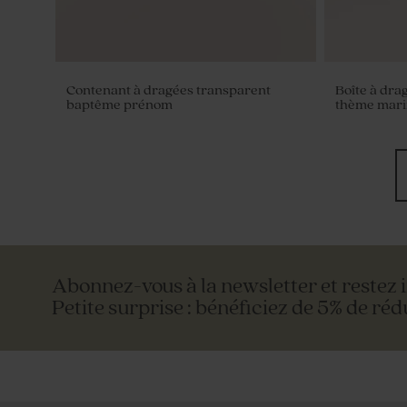
Contenant à dragées transparent
Boîte à dra
baptême prénom
thème mari
Abonnez-vous à la newsletter et restez 
Petite surprise : bénéficiez de 5% de réd