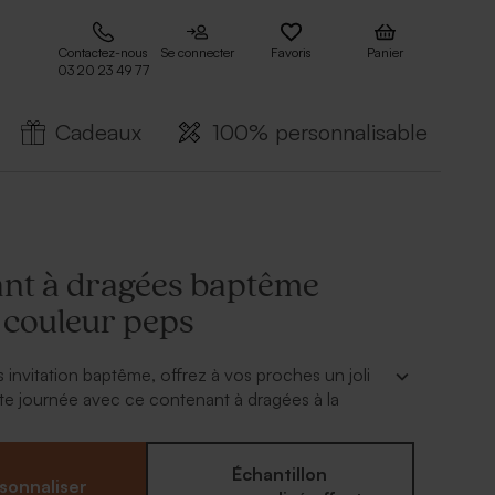
Contactez-nous
Se connecter
Favoris
Panier
03 20 23 49 77
Cadeaux
100% personnalisable
nt à dragées baptême
 couleur peps
 invitation baptême, offrez à vos proches un joli
te journée avec ce contenant à dragées à la
de peps.
Échantillon
sonnaliser
enir environ 15 dragées, 36 bonbons acidulés, 60