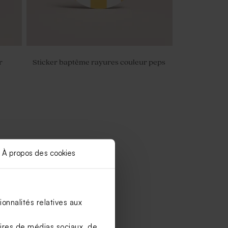
r
Sticker baptême rayures couleur peps
À propos des cookies
onnalités relatives aux
aires de médias sociaux, de