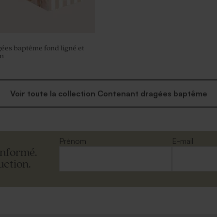
gées baptême fond ligné et
n
Voir toute la collection Contenant dragées baptême
Prénom
E-mail
informé.
uction.