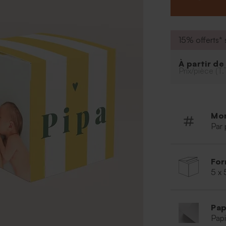
dragées l
Dragées 
15% offerts* s
À partir d
Prix/pièce (T.
Mo
Par 
For
5 x 
Pap
Papi