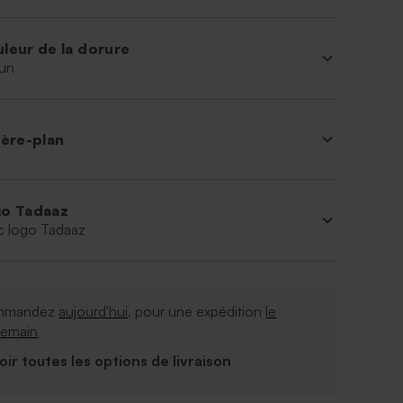
leur de la dorure
un
ière-plan
o Tadaaz
c logo Tadaaz
mmandez
aujourd'hui
, pour une expédition
le
demain
Voir toutes les options de livraison