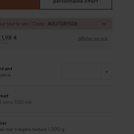
douces sucreries, la boîte livrée à plat se montent
personnalisé offert
 son couvercle transparent.
ur tout le site | Code :
AOUTDAYS26
enir environ 14 dragées, 15 dragées aux amandes ,
 lentilles et 85 dragées lentilles XS
1,98 €
e
vendus séparément
Afficher les prix
T.C.)
ntant
pièce
mat
0 cm x 7,00 cm
ier
er mat à légère texture | 300 g