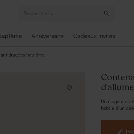
Baptême
Anniversaire
Cadeaux invités
ant dragées baptême
Contena
d'allume
Un élégant cont
habillé d’un dé
bébé, il devient
Une attention 
et élégance.
Per