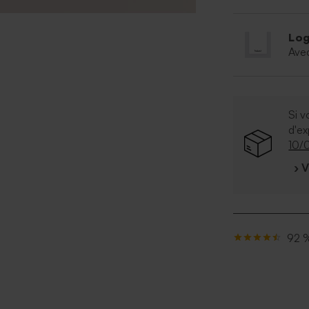
Log
Ave
Si v
d'e
10/
› 
92 %