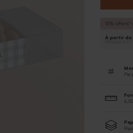
A compléter de 
facilement avec
À retenir :
15% offerts* s
Peut cont
45 dragées
À partir d
Dragées 
Prix/pièce (T.
Mo
Par 
For
6,5
Pap
Papi