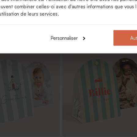
euvent combiner celles-ci avec d'autres informations que vous le
tilisation de leurs services.
Personnaliser
Aut
nt baptême vert et son
Dragées baptême sucrés rond
eucalyptus 750 gr (± 195 ex)