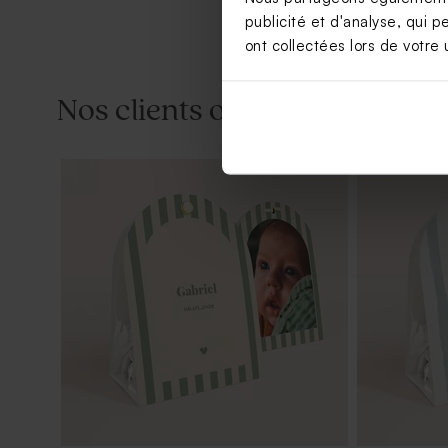
publicité et d'analyse, qui p
ont collectées lors de votre u
Nos clients ont aussi aimé...
Tube à bulles baptême vert eucalyptus
Moulin à ve
crayon gris