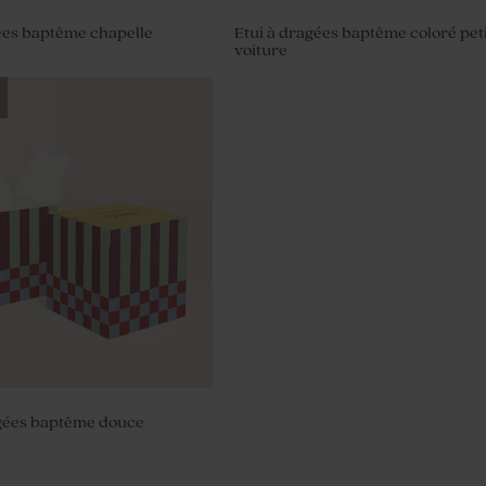
ées baptême chapelle
Etui à dragées baptême coloré pet
voiture
agées baptême douce