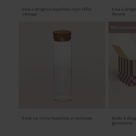
Etui à dragées baptême rayé effet
Etui à drag
vintage
fleurie
Nouveautés
Dragées baptême lentilles couleur
marbré vert 1 kg (± 1120 ex)
Fiole en verre baptême et prénom
Boite à dr
géométrie