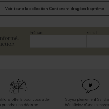
Voir toute la collection Contenant dragées baptême
Prénom
E-mail
informé.
uction.
tillons offerts pour vous aider
Soyez pleinement Satisfai
à prendre une décision
bénéficiez d'une réimpres