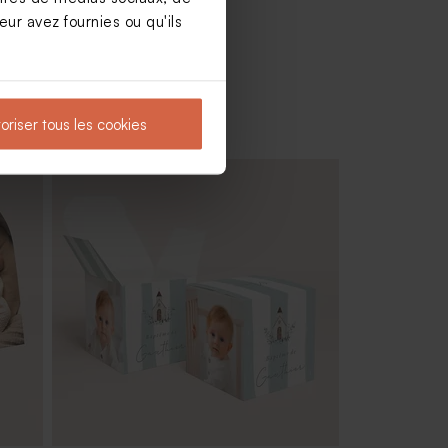
ur avez fournies ou qu'ils
oriser tous les cookies
Dragées baptême marbré vert 1 kg (±
240 ex)