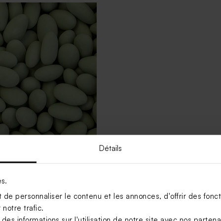
Détails
ptême eucalyptus amande 1
)
es.
de personnaliser le contenu et les annonces, d'offrir des foncti
Voir +
notre trafic.
s informations sur l'utilisation de notre site avec nos parten