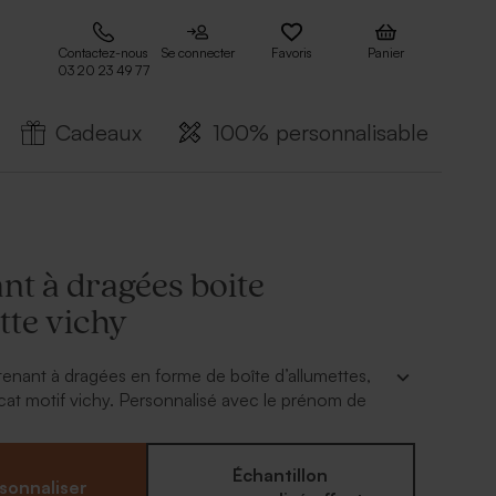
Contactez-nous
Se connecter
Favoris
Panier
03 20 23 49 77
Cadeaux
100% personnalisable
nt à dragées boite
tte vichy
enant à dragées en forme de boîte d’allumettes,
licat motif vichy. Personnalisé avec le prénom de
 un souvenir tendre et raffiné pour vos convives.
soignée pour remercier vos proches avec douceur
Échantillon
sonnaliser