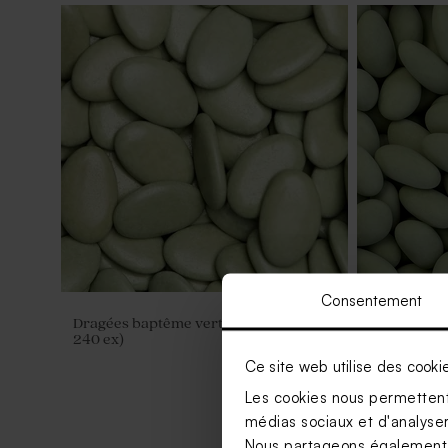
Consentement
Dragées baptême vert pastel 1 kg (±
Dragées ba
240 ex)
kg (± 300 ex
Ce site web utilise des cooki
Les cookies nous permettent 
médias sociaux et d'analyser 
Nous partageons également de