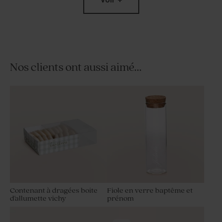
Nos clients ont aussi aimé...
Dragées baptême amande –
Dragées baptême marbré or
blanches brillantes 1 kg (±
amande 1 kg (± 300 ex)
300 ex)
Contenant à dragées boite
Fiole en verre baptême et
d'allumette vichy
prénom
Dragées naissance lentilles
Moulin à vent baptême beige