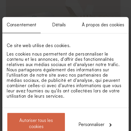
champagne 1 kg (± 1120 ex)
et son crayon gris
Consentement
Détails
À propos des cookies
Ce site web utilise des cookies.
Contenant à dragées
Boîte à dragées baptême
Les cookies nous permettent de personnaliser le
transparent baptême
fond ligné et thème marin
contenu et les annonces, d'offrir des fonctionnalités
prénom
relatives aux médias sociaux et d'analyser notre trafic.
Gourde pour enfant
Sac en lin ravissantes
Nous partageons également des informations sur
ravissantes voitures
voitures
l'utilisation de notre site avec nos partenaires de
médias sociaux, de publicité et d'analyse, qui peuvent
combiner celles-ci avec d'autres informations que vous
leur avez fournies ou qu'ils ont collectées lors de votre
utilisation de leurs services.
Autoriser tous les
Personnaliser
cookies
Contenant à dragées
Contenant à dragées