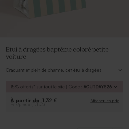
Etui à dragées baptême coloré petite
voiture
Craquant et plein de charme, cet étui à dragées
baptême se personnalise avec le plus beau sourire de
votre enfant et se remplit de délicieuses sucreries pour
15% offerts* sur tout le site | Code :
AOUTDAYS26
offrir un cadeau unique à vos invités.
À retenir :
À partir de
1,32 €
Afficher les prix
Prix/pièce (T.T.C.)
Peut contenir environ 12 dragées, 30 bonbons,
80 dragées lentilles
Dragées vendus séparément
Ce contenant à dragées est vendu avec un