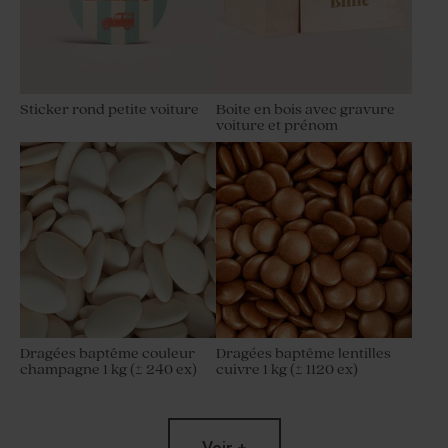
Sticker rond petite voiture
Boite en bois avec gravure
voiture et prénom
Dragées baptême couleur
Dragées baptême lentilles
champagne 1 kg (± 240 ex)
cuivre 1 kg (± 1120 ex)
Voir +