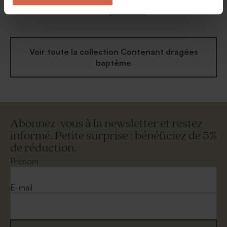
baptême jolies fleurs roses
transparent rond baptême
petit coeur
Voir toute la collection Contenant dragées
baptême
Abonnez-vous à la newsletter et restez
informé. Petite surprise : bénéficiez de 5%
de réduction.
Prénom
E-mail