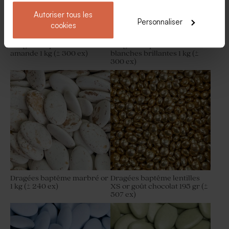
Autoriser tous les
Personnaliser
cookies
Dragées baptême marbré or
Dragées baptême amande –
amande 1 kg (± 300 ex)
blanches brillantes 1 kg (±
300 ex)
Dragées baptême marbré or
Dragées baptême lentilles
1 kg (± 240 ex)
XS or goût chocolat 195 gr (±
507 ex)