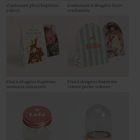
Contenant plexi baptême
Contenant à dragées forêt
cuivré
enchantée
Etui à dragées baptême
Étui à dragées baptême
champêtre sur vichy
bohème aquarelle
Etui à dragées baptême
Etui à dragées baptême
animaux amusants
coloré petite voiture
Contenant à dragées fleurs
Contenant à dragées
et papillon
tournesol