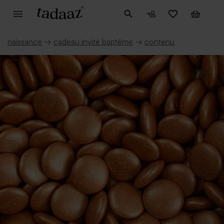
naissance
→
cadeau invité baptême
→
contenu