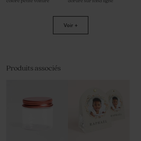
coloré petite voiture
dorure sur fond ligné
Voir +
Produits associés
Contenant à dragées
Etui à dragées baptême
baptême petites abeilles et
bouquet floral
photo