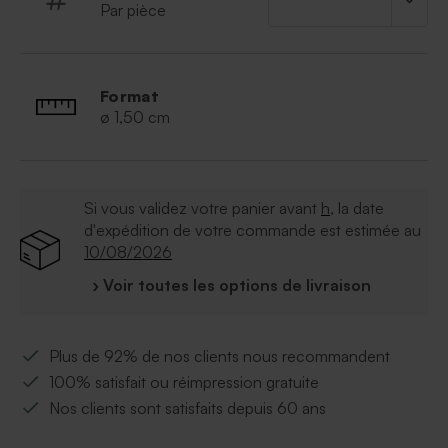
Par pièce
* Les dragées baptême lentilles cuivre sont
conditionnées par 1 kg (environ 1120 lentilles).
* Peux contenir des traces de lait, de soja et de fruits à
coque.
Format
* Format : 1.5 x 1.5 x 0.6 cm
ø 1,50 cm
* Composition : Sucre, masse de cacao, beurre de
cacao, arôme naturel de vanille, amidon de riz,
emulsifiant E322 (tournesol) E412 E414 E415, brillants
E901 E903 E904, colorants E141 E172.
Si vous validez votre panier avant
h
, la date
* Pas de gélatine de porc
d'expédition de votre commande est estimée au
10/08/2026
› Voir toutes les options de livraison
Plus de 92% de nos clients nous recommandent
100% satisfait ou réimpression gratuite
Nos clients sont satisfaits depuis 60 ans