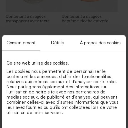
Contenant à dragées
Contenant à dragées
transparent avec texte
baptême cloche cuivrée
Consentement
Détails
À propos des cookies
Voir +
Ce site web utilise des cookies.
Les cookies nous permettent de personnaliser le
contenu et les annonces, d'offrir des fonctionnalités
relatives aux médias sociaux et d'analyser notre trafic.
Nos clients ont aussi aimé...
Nous partageons également des informations sur
l'utilisation de notre site avec nos partenaires de
Contenant à dragées
médias sociaux, de publicité et d'analyse, qui peuvent
transparent avec photo
combiner celles-ci avec d'autres informations que vous
leur avez fournies ou qu'ils ont collectées lors de votre
utilisation de leurs services.