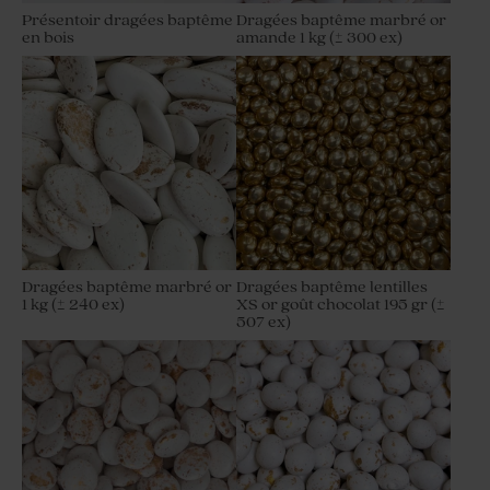
Présentoir dragées baptême
Dragées baptême marbré or
en bois
amande 1 kg (± 300 ex)
Dragées baptême marbré or
Dragées baptême lentilles
1 kg (± 240 ex)
XS or goût chocolat 195 gr (±
507 ex)