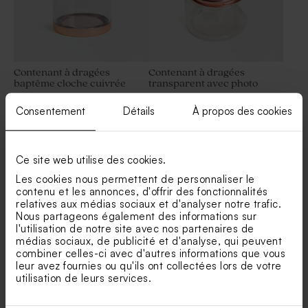
Contenant à dragées
Contenant à dragées
baptême cloche cuivrée
transparent avec photo
Sucette baptême blanche et
Consentement
Détails
À propos des cookies
dorée
Ce site web utilise des cookies.
Les cookies nous permettent de personnaliser le
contenu et les annonces, d'offrir des fonctionnalités
relatives aux médias sociaux et d'analyser notre trafic.
Nous partageons également des informations sur
l'utilisation de notre site avec nos partenaires de
médias sociaux, de publicité et d'analyse, qui peuvent
Contenant plexi baptême
Etui à dragées baptême rayé
cuivré
effet vintage
combiner celles-ci avec d'autres informations que vous
leur avez fournies ou qu'ils ont collectées lors de votre
Nouveautés
utilisation de leurs services.