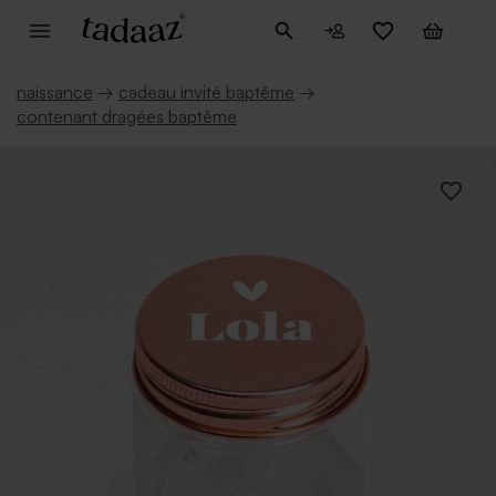
naissance
→
cadeau invité baptême
→
contenant dragées baptême