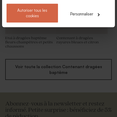
Autoriser tous les
Personnaliser
cookies
Etui à dragées baptême
Contenant à dragées
fleurs champêtres et petits
rayures bleues et citron
chaussons
Voir toute la collection Contenant dragées
baptême
Abonnez-vous à la newsletter et restez
informé. Petite surprise : bénéficiez de 5%
de réduction.