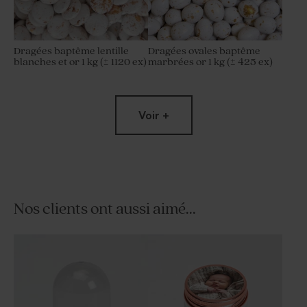
Dragées baptême lentille
Dragées ovales baptême
blanches et or 1 kg (± 1120 ex)
marbrées or 1 kg (± 425 ex)
Voir +
Nos clients ont aussi aimé...
Dragées baptême sucrés
Dragées jaune velours
ronds marbrés or 750 gr (±
baptême 1 kg (± 240 ex)
195 ex)