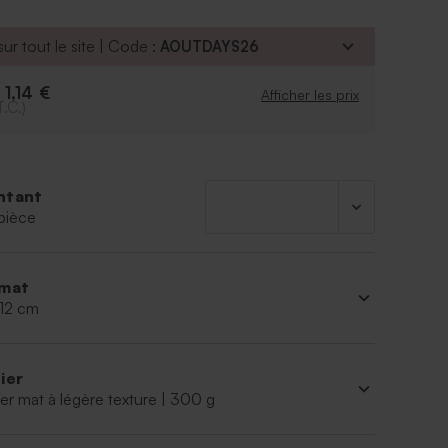
ur tout le site | Code :
AOUTDAYS26
1,14 €
e
Afficher les prix
T.C.)
ntant
pièce
mat
 12 cm
ier
er mat à légère texture | 300 g