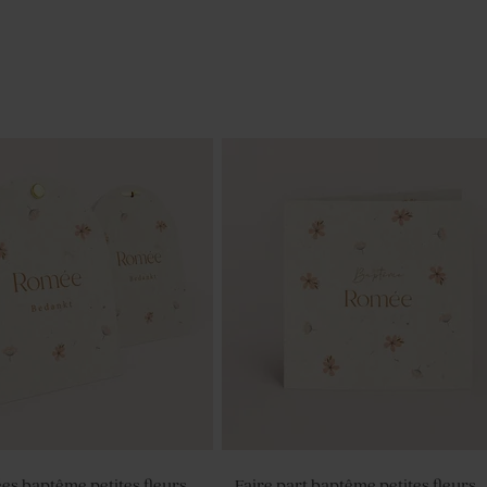
ées baptême petites fleurs
Faire part baptême petites fleurs