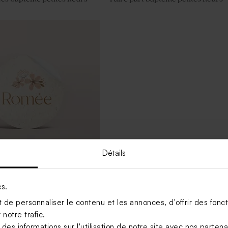
Détails
tême rond fleurs douces
es.
de personnaliser le contenu et les annonces, d'offrir des foncti
notre trafic.
Voir +
s informations sur l'utilisation de notre site avec nos parten