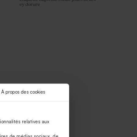
ey dorure
À propos des cookies
onnalités relatives aux
aires de médias sociaux, de