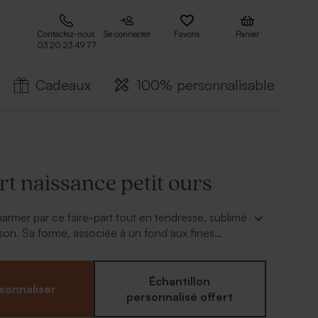
Contactez-nous
Se connecter
Favoris
Panier
03 20 23 49 77
Cadeaux
100% personnalisable
rt naissance petit ours
armer par ce faire-part tout en tendresse, sublimé
rson. Sa forme, associée à un fond aux fines
fère une allure douce et raffinée. Personnalisé
et la date de naissance de votre enfant, il
rivée avec une touche de poésie et beaucoup
Échantillon
sonnaliser
personnalisé offert