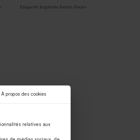
s
Etiquette baptême forme d'ours
À propos des cookies
onnalités relatives aux
aires de médias sociaux, de