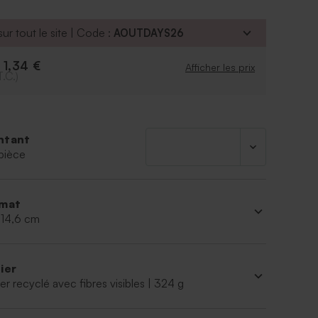
ur tout le site | Code :
AOUTDAYS26
1,34 €
e
Afficher les prix
T.C.)
ntant
pièce
mat
 14,6 cm
ier
er recyclé avec fibres visibles | 324 g