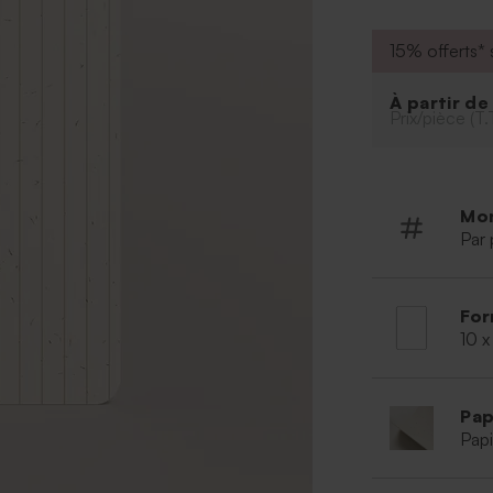
15% offerts* s
À partir d
Prix/pièce (T.
Mo
Par 
For
10 x
Pap
Papi