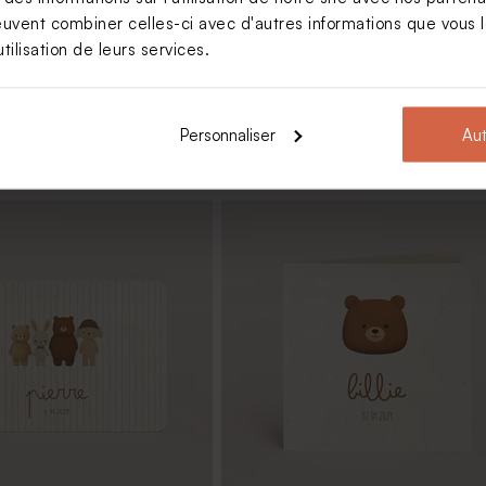
euvent combiner celles-ci avec d'autres informations que vous le
tilisation de leurs services.
Personnaliser
Aut
sance tube à bulles petit
Carte de remerciement naissance
petit ours