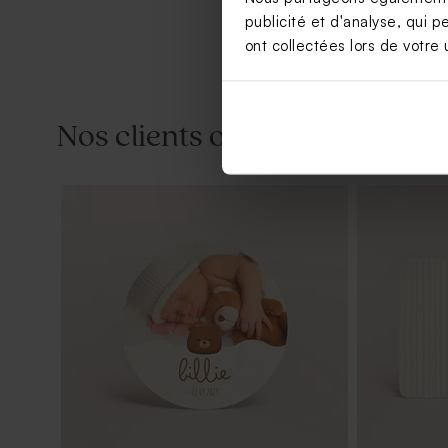
publicité et d'analyse, qui p
ont collectées lors de votre u
Nos clients ont aussi aimé...
Sticker rond naissance tête d'ours
Sticker nais
ours
Nouveautés