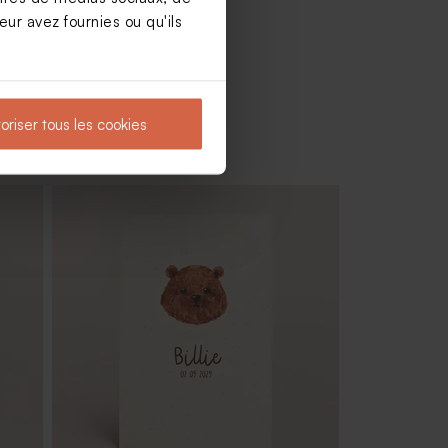
ur avez fournies ou qu'ils
oriser tous les cookies
Carte remerciement naissance ourson
rêveur