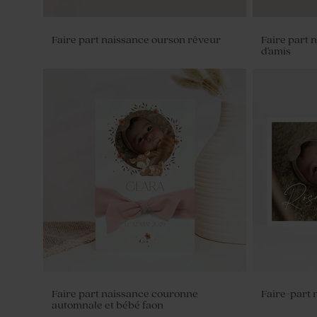
Faire part naissance ourson rêveur
Faire part 
d'amis
Sticker mural "toise" prénom et petits
Contenant 
oursons
ivoire
Faire part naissance couronne
Faire-part 
automnale et bébé faon