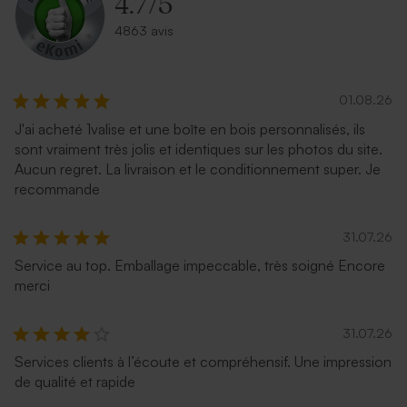
4.7
/
5
4863 avis
01.08.26
J'ai acheté 1valise et une boîte en bois personnalisés, ils
sont vraiment très jolis et identiques sur les photos du site.
Enveloppe naissance
Enveloppe carrée noire
Aucun regret. La livraison et le conditionnement super. Je
eucalyptus
recommande
31.07.26
Service au top. Emballage impeccable, très soigné Encore
merci
31.07.26
Services clients à l’écoute et compréhensif. Une impression
de qualité et rapide