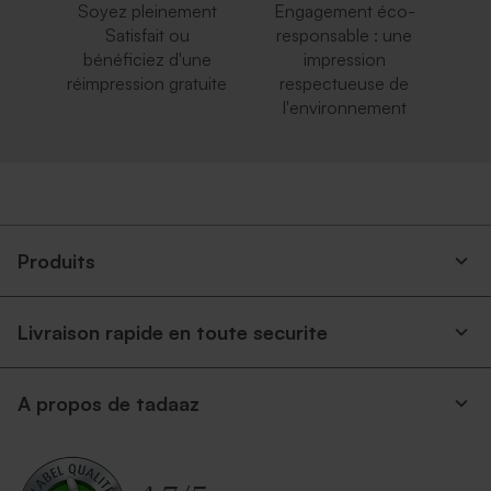
Soyez pleinement
Engagement éco-
Satisfait ou
responsable : une
bénéficiez d'une
impression
réimpression gratuite
respectueuse de
l'environnement
Elégante enveloppe blanche
Enveloppe recyclée
carrée
naissance carrée
Produits
Livraison rapide en toute securite
A propos de tadaaz
Enveloppe naissance carrée
Enveloppe carrée naissance
rose nude
rouille