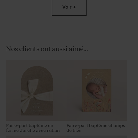
Voir +
Nos clients ont aussi aimé...
Menu baptême kraft et photo
Marque place baptême kraft
Faire-part baptême en
Faire-part baptême champs
forme d'arche avec ruban
de blés
Marque place communion
Boite à souvenir bébé
imitation kraft et fleurs
personnalisée