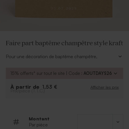
Faire part baptême champêtre style kraft
Pour une décoration de baptême champêtre,
commandez notre faire part baptême champêtre en
kraft.
15% offerts* sur tout le site | Code :
AOUTDAYS26
À personnaliser :
Informations essentielles : Prénom du baptisé,
À partir de
1,53 €
Afficher les prix
Prix/pièce (T.T.C.)
date de l'évènement, lieu de la cérémonie
Photo de l’enfant
Police
Couleur de la police
Possibilité d'ajouter le symbole de votre choix
Montant
grâce à notre outil de personnalisation.
Par pièce