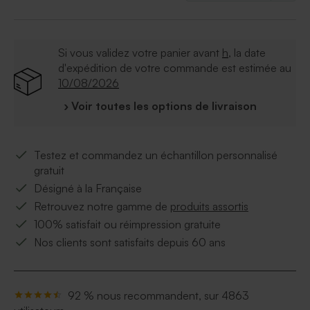
Texte du faire part
À retenir :
Si vous validez votre panier avant
h
, la date
Qualité du papier : papier cartonné épais. Finition
d'expédition de votre commande est estimée au
naturel.
10/08/2026
Format :
12*12cm
Quantité minimum :
10
› Voir toutes les options de livraison
Testez et commandez un échantillon personnalisé
gratuit
Désigné à la Française
Retrouvez notre gamme de
produits assortis
100% satisfait ou réimpression gratuite
Nos clients sont satisfaits depuis 60 ans
92 % nous recommandent, sur 4863