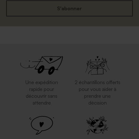
S'abonner
Enveloppe carrément classe
Enveloppe blanche
crème
autocollante
Une expédition
2 échantillons offerts
rapide pour
pour vous aider à
découvrir sans
prendre une
attendre
décision
Enveloppe carrée argent
Carrément rouge