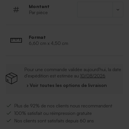
directement sur la boîte métal. Vous allez adorer sa
Montant
couleur dorée éclatante !
Par pièce
Format
6,60 cm x 4,50 cm
Pour une commande validée aujourd'hui, la date
d'expédition est estimée au
10/08/2026
› Voir toutes les options de livraison
Plus de 92% de nos clients nous recommandent
100% satisfait ou réimpression gratuite
Nos clients sont satisfaits depuis 60 ans