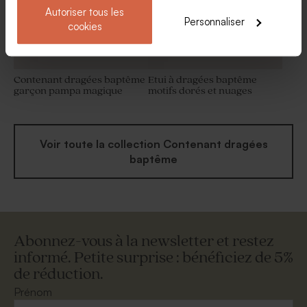
Autoriser tous les
Personnaliser
cookies
Contenant dragées baptême
Etui à dragées baptême
garçon pampa magique
motifs dorés et nuages
Voir toute la collection Contenant dragées
baptême
Abonnez-vous à la newsletter et restez
informé. Petite surprise : bénéficiez de 5%
de réduction.
Prénom