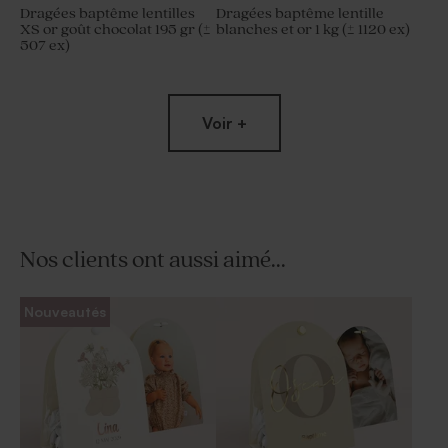
Dragées baptême lentilles
Dragées baptême lentille
XS or goût chocolat 195 gr (±
blanches et or 1 kg (± 1120 ex)
507 ex)
Voir +
Nos clients ont aussi aimé...
Dragées ovales baptême
Dragées baptême sucrés
Nouveautés
marbrées or 1 kg (± 425 ex)
ronds marbrés or 750 gr (±
195 ex)