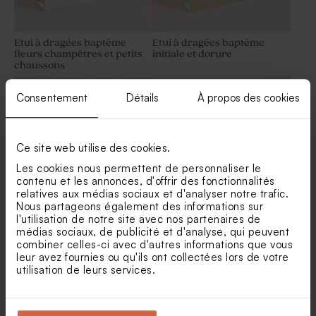
Etui à dragées baptême
Etui à dragées baptême
fleurs champêtres et petits
initiale et dorure
chaussons
Dragées jaune velours
Sucette baptême blanche et
baptême 1 kg (± 240 ex)
dorée
Consentement
Détails
À propos des cookies
Ce site web utilise des cookies.
Les cookies nous permettent de personnaliser le
contenu et les annonces, d'offrir des fonctionnalités
relatives aux médias sociaux et d'analyser notre trafic.
Nous partageons également des informations sur
l'utilisation de notre site avec nos partenaires de
Étui à dragées baptême
Etui à dragées baptême
médias sociaux, de publicité et d'analyse, qui peuvent
original colombe messagère
dorure sur fond ligné
combiner celles-ci avec d'autres informations que vous
leur avez fournies ou qu'ils ont collectées lors de votre
utilisation de leurs services.