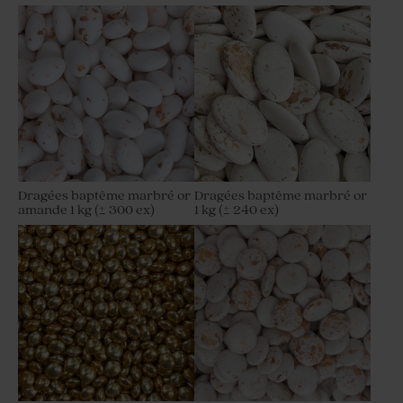
Dragées baptême marbré or
Dragées baptême marbré or
amande 1 kg (± 300 ex)
1 kg (± 240 ex)