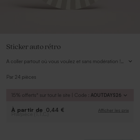
Sticker auto rétro
A coller partout où vous voulez et sans modération !
Ce sticker joliment orné d'une voiturette rétro, fera
sensation avec le prénom de votre enfant.
Par 24 pièces
15% offerts* sur tout le site | Code :
AOUTDAYS26
À partir de
0,44 €
Afficher les prix
Prix/pièce (T.T.C.)