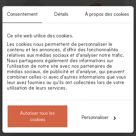
Consentement
Détails
À propos des cookies
Ce site web utilise des cookies.
Les cookies nous permettent de personnaliser le
Sticker baptême
Sticker baptême petit coeur
contenu et les annonces, d'offrir des fonctionnalités
montgolfière
de pomme
relatives aux médias sociaux et d'analyser notre trafic.
Nous partageons également des informations sur
Pot en verre baptême
Contenant à dragées
l'utilisation de notre site avec nos partenaires de
nervuré couvercle bois
transparent rond baptême
médias sociaux, de publicité et d'analyse, qui peuvent
gravure message
petit coeur
combiner celles-ci avec d'autres informations que vous
leur avez fournies ou qu'ils ont collectées lors de votre
utilisation de leurs services.
Autoriser tous les
Personnaliser
cookies
Sticker baptême bouquet
Sticker baptême douces
floral
illustrations