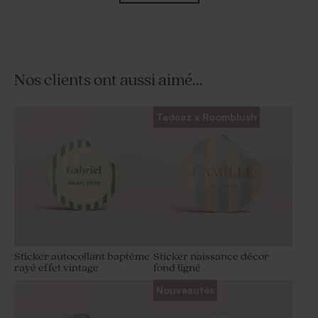
Nos clients ont aussi aimé...
Contenant à dragées
Pot en verre strié baptême
Tadaaz x Roomblush
transparent baptême
avec couvercle en bois
prénom
Sticker autocollant baptême
Sticker naissance décor
rayé effet vintage
fond ligné
Nouveautés
Contenant à dragées
Pochon à dragées baptême
transparent baptême
broderie anglaise