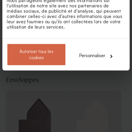
Nous partageons également des informations sur
l'utilisation de notre site avec nos partenaires de
médias sociaux, de publicité et d'analyse, qui peuvent
Faire part de naissance de
Faire part naissance chic
combiner celles-ci avec d'autres informations que vous
notre petit trésor
avec petit noeud
leur avez fournies ou qu'ils ont collectées lors de votre
utilisation de leurs services.
Voir toute la collection Faire-part naissance
Autoriser tous les
Personnaliser
cookies
Enveloppes