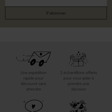
S'abonner
Enveloppe à pois
Enveloppe naissance rose
nude
Une expédition
2 échantillons offerts
rapide pour
pour vous aider à
découvrir sans
prendre une
attendre
décision
Magnifique enveloppe
Enveloppe rose pâle
carrée blanche