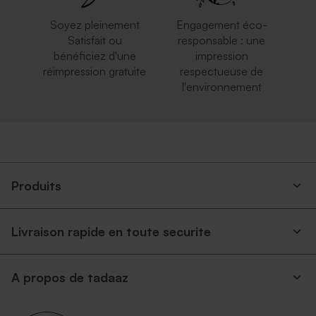
Soyez pleinement
Engagement éco-
Satisfait ou
responsable : une
bénéficiez d'une
impression
réimpression gratuite
respectueuse de
l'environnement
Enveloppe naissance papier
Enveloppe naissance dorée
naturel mouchetée
Produits
Livraison rapide en toute securite
A propos de tadaaz
Enveloppe carrée argent
Petite enveloppe bleue