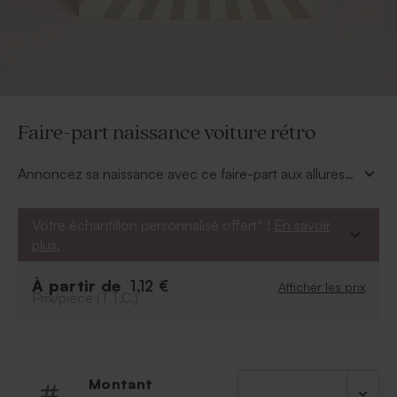
Faire-part naissance voiture rétro
Annoncez sa naissance avec ce faire-part aux allures
de bolide ! Votre bébé est déjà un petit champion
grâce à ce magnifique
Faire-part naissance voiture
Votre échantillon personnalisé offert* !
En savoir
rétro
autant tendance qu'originale.
plus.
À partir de
1,12 €
Afficher les prix
Prix/pièce (T.T.C.)
Montant