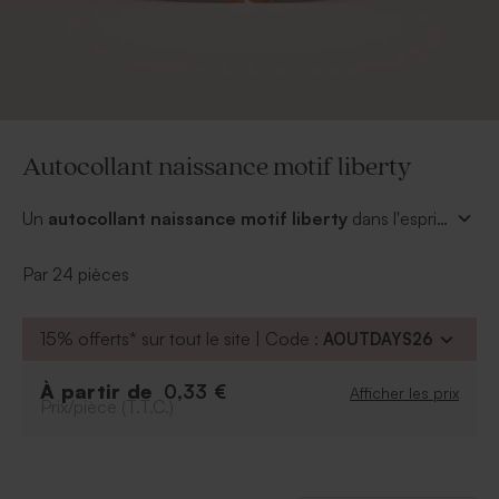
Autocollant naissance motif liberty
Un
autocollant naissance motif liberty
dans l'esprit
fleuri, idéal pour sceller l'enveloppe de votre annonce
naissance. Personnalisez le prénom avec la police
Par 24 pièces
d'écriture de votre choix. Facile à coller partout où
vous le souhaitez.
15% offerts* sur tout le site | Code :
AOUTDAYS26
À partir de
0,33 €
Afficher les prix
Prix/pièce (T.T.C.)