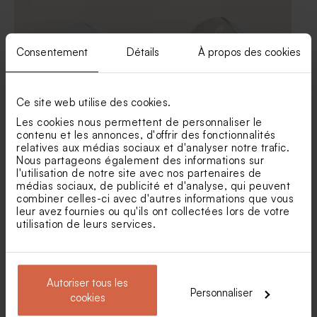
195 ex)
Consentement
Détails
À propos des cookies
Ce site web utilise des cookies.
Les cookies nous permettent de personnaliser le
contenu et les annonces, d'offrir des fonctionnalités
Sticker baptême autocollant
Sticker baptême maman et
relatives aux médias sociaux et d'analyser notre trafic.
colombe poétique
bébé oies
Nous partageons également des informations sur
Dragées baptême lentilles
Bonbons baptême multi-
Nouveautés
l'utilisation de notre site avec nos partenaires de
mélange de couleurs pastel 1
couleurs 1 kg (± 625 ex)
kg (± 1120 ex)
médias sociaux, de publicité et d'analyse, qui peuvent
combiner celles-ci avec d'autres informations que vous
leur avez fournies ou qu'ils ont collectées lors de votre
utilisation de leurs services.
Autoriser tous les
Personnaliser
cookies
Sticker baptême fleurs
Stickers baptême croix