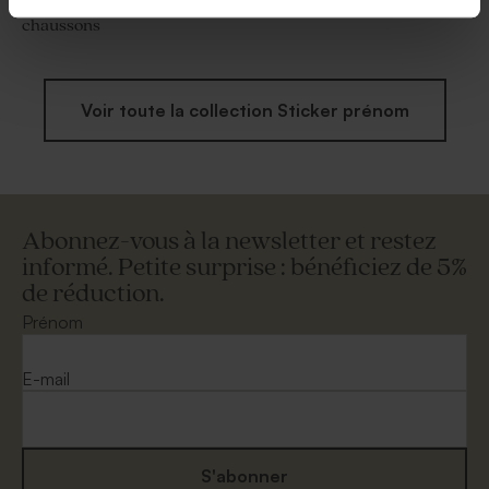
champêtres et petits
liberty
chaussons
Voir toute la collection Sticker prénom
Abonnez-vous à la newsletter et restez
informé. Petite surprise : bénéficiez de 5%
de réduction.
Prénom
E-mail
S'abonner