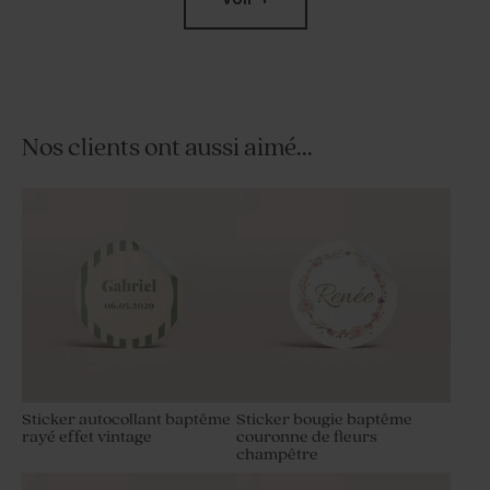
Nos clients ont aussi aimé...
3 volets baptême fleuri
Étiquette à dragées
naissance motif liberty
Sticker autocollant baptême
Sticker bougie baptême
rayé effet vintage
couronne de fleurs
champêtre
Carte remerciement
Perle au biscuit chocolaté
naissance petit oiseau
baptême Picasso 750 gr (±