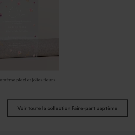
ême lentilles roses 1 kg (±
aptême plexi et jolies fleurs
Voir toute la collection Faire-part baptême