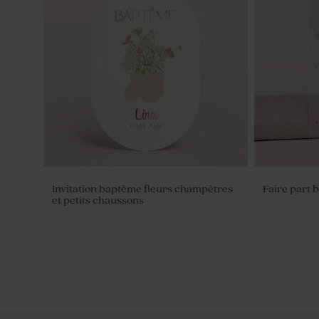
Dragées baptême nude 1 kg (± 240 ex)
Dragées bapt
1120 ex)
Invitation baptême fleurs champêtres
Faire part b
et petits chaussons