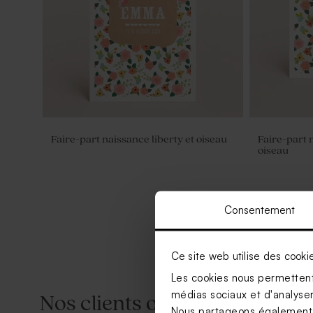
Faire-part naissance liberty et oiseau
Faire-part 
oiseau
Consentement
Ce site web utilise des cooki
Les cookies nous permettent 
médias sociaux et d'analyser 
Nos clients ont aussi aimé...
Nous partageons également de