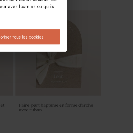
ur avez fournies ou qu'ils
oriser tous les cookies
it
Savon baptême rose - Parfum Hibiscus
 et
Faire-part baptême en forme d'arche
avec ruban