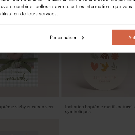
euvent combiner celles-ci avec d'autres informations que vous le
tilisation de leurs services.
Nouveautés
Personnaliser
Aut
 naissance motif liberty
Carte remerciement naissance pet
oiseau
baptême vichy et ruban vert
Invitation baptême motifs naturels
symboliques