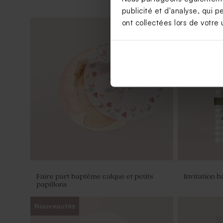
publicité et d'analyse, qui p
ont collectées lors de votre u
Étiquette à dragées naissance motif
Autocollant
liberty
Faire part baptême calque et petits
Invitation 
papillons
Nouveautés