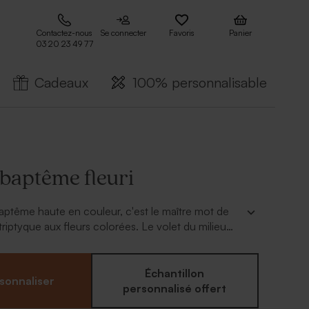
Contactez-nous
Se connecter
Favoris
Panier
03 20 23 49 77
Cadeaux
100% personnalisable
 baptême fleuri
ptême haute en couleur, c'est le maître mot de
 triptyque aux fleurs colorées. Le volet du milieu
 photo de votre enfant. Reste à lui donner un joli
 : ajoutez un motif religieux lors de la
n.
Échantillon
sonnaliser
personnalisé offert