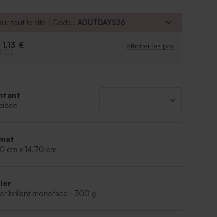
ur tout le site | Code :
AOUTDAYS26
1,13 €
e
Afficher les prix
T.C.)
ntant
pièce
mat
00 cm x 14,70 cm
ier
er brillant monoface | 300 g