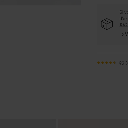
Si v
d'e
10/
› 
92 %