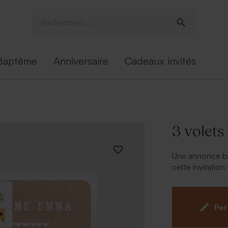
Baptême
Anniversaire
Cadeaux invités
3 volets
Une annonce ba
cette invitation
est réservé à la
texte. Le petit +
personnalisatio
Per