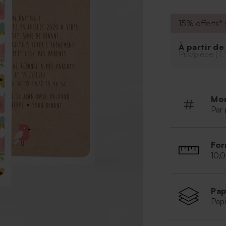
15% offerts* s
À partir d
Prix/pièce (T.
Mo
Par 
For
10,
Pap
Papi