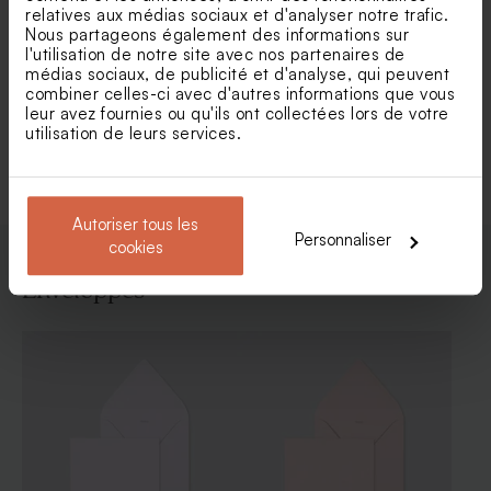
relatives aux médias sociaux et d'analyser notre trafic.
Nous partageons également des informations sur
Faire part baptême envolée
Faire part baptême animaux
l'utilisation de notre site avec nos partenaires de
de brindilles dorées
de la forêt et dorure
médias sociaux, de publicité et d'analyse, qui peuvent
combiner celles-ci avec d'autres informations que vous
leur avez fournies ou qu'ils ont collectées lors de votre
utilisation de leurs services.
Voir toute la collection Faire-part baptême
Autoriser tous les
Personnaliser
cookies
Enveloppes