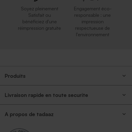
Soyez pleinement
Engagement éco-
Satisfait ou
responsable : une
bénéficiez d'une
impression
réimpression gratuite
respectueuse de
l'environnement
Enveloppe brune
Petite enveloppe bleue
Produits
Livraison rapide en toute securite
Enveloppe carrée argent
Superbe enveloppe carrée
A propos de tadaaz
crème