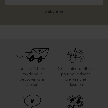
S'abonner
Grande enveloppe papier
Enveloppe naissance
kraft
eucalyptus
Une expédition
2 échantillons offerts
rapide pour
pour vous aider à
découvrir sans
prendre une
attendre
décision
Enveloppe à pois
Enveloppe carrée rouge