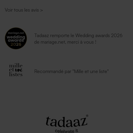
Voir tous les avis
>
Tadaaz remporte le Wedding awards 2026
de mariage.net, merci à vous !
Enveloppe naissance bleu
Enveloppe vert menthe
nuit
rectangulaire (14 x 12,5 cm)
Recommandé par "Mille et une liste"