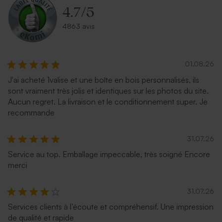
4.7
/
5
4863 avis
01.08.26
J'ai acheté 1valise et une boîte en bois personnalisés, ils
Enveloppe rose pâle
Enveloppe naissance papier
sont vraiment très jolis et identiques sur les photos du site.
naturel mouchetée
Aucun regret. La livraison et le conditionnement super. Je
recommande
31.07.26
Service au top. Emballage impeccable, très soigné Encore
merci
31.07.26
Services clients à l’écoute et compréhensif. Une impression
Enveloppe fuchsia tendance
Enveloppe naissance
de qualité et rapide
lavande