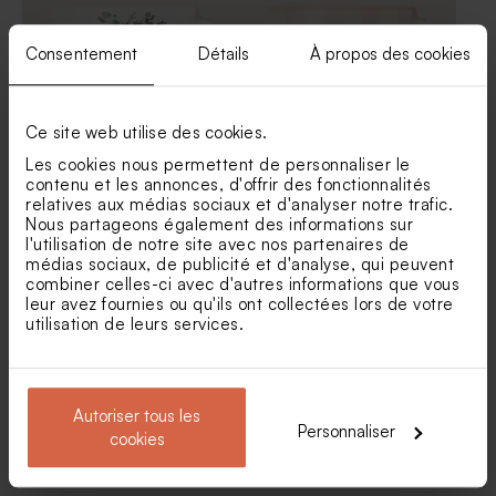
Consentement
Détails
À propos des cookies
Ce site web utilise des cookies.
Les cookies nous permettent de personnaliser le
Sticker tube à bulles
Sticker baptême vichy pastel
contenu et les annonces, d'offrir des fonctionnalités
couronne bohème
relatives aux médias sociaux et d'analyser notre trafic.
Nous partageons également des informations sur
l'utilisation de notre site avec nos partenaires de
médias sociaux, de publicité et d'analyse, qui peuvent
combiner celles-ci avec d'autres informations que vous
leur avez fournies ou qu'ils ont collectées lors de votre
utilisation de leurs services.
Autoriser tous les
Personnaliser
cookies
Sticker autocollant tube à
Sticker autocollant fond
bulles colibri
ligné et thème marin