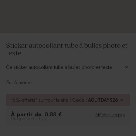
Sticker autocollant tube à bulles photo et
texte
Ce sticker autocollant tube à bulles photo et texte
rendra votre cadeau invité baptême unique en son
genre. Choisissez le plus beau sourire de bébé et
Par 6 pièces
inscrivez son prénom grâce à une jolie police
d'écriture. L'ensemble sera sublime, et chaque invité
15% offerts* sur tout le site | Code :
AOUTDAYS26
sera fière de repartir avec cette jolie attention.
*Dimensions : 7 x 11 cm
*Le produit est commercialisé séparément de
À partir de
0,88 €
Afficher les prix
Prix/pièce (T.T.C.)
l'autocollant.
Vous pourrez le retrouver un peu plus bas sur la page.