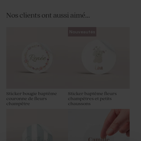
Nos clients ont aussi aimé...
Dragées baptême marbré or
Dragées baptême marbré or
Nouveautés
amande 1 kg (± 300 ex)
1 kg (± 240 ex)
Sticker bougie baptême
Sticker baptême fleurs
couronne de fleurs
champêtres et petits
champêtre
chaussons
Dragées baptême lentilles
Dragées baptême lentille
XS or goût chocolat 195 gr (±
blanches et or 1 kg (± 1120 ex)
507 ex)