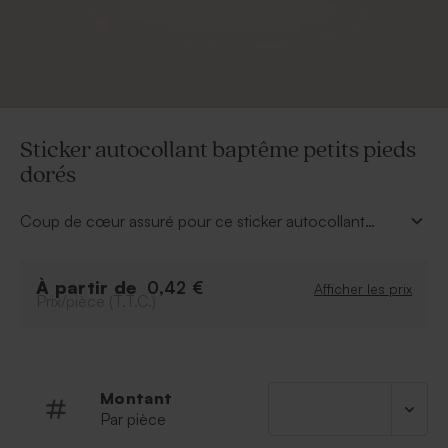
Sticker autocollant baptême petits pieds
dorés
Coup de cœur assuré pour ce sticker autocollant
minimaliste, décoré de petits pieds dorés et
personnalisable du prénom de votre bébé. Parfait pour
À partir de
ajouter une touche tendre et élégante aux cadeaux
0,42 €
Afficher les prix
Prix/pièce (T.T.C.)
invités baptême.
Montant
Par pièce