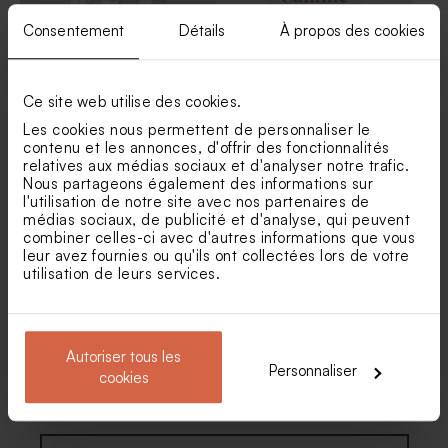
Consentement
Détails
À propos des cookies
Ce site web utilise des cookies.
Sticker baptême autocollant
Sticker baptême
lignée de douces couleurs
transparent pour prénom
Les cookies nous permettent de personnaliser le
(3.7 cm)
Dragées ovales baptême
Dragées jaune velours
contenu et les annonces, d'offrir des fonctionnalités
marbrées or 1 kg (± 425 ex)
baptême 1 kg (± 240 ex)
relatives aux médias sociaux et d'analyser notre trafic.
Tadaaz x Roomblush
Nous partageons également des informations sur
l'utilisation de notre site avec nos partenaires de
médias sociaux, de publicité et d'analyse, qui peuvent
combiner celles-ci avec d'autres informations que vous
leur avez fournies ou qu'ils ont collectées lors de votre
utilisation de leurs services.
Autoriser tous les
Sticker baptême
Sticker naissance décor
Personnaliser
cookies
transparent et rayures
fond ligné