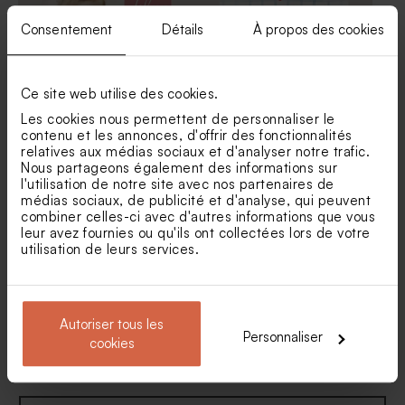
Consentement
Détails
À propos des cookies
Ce site web utilise des cookies.
Sticker autocollant tube à
Sticker baptême tube à
Les cookies nous permettent de personnaliser le
bulles photo et texte
bulles petites cerises
contenu et les annonces, d'offrir des fonctionnalités
relatives aux médias sociaux et d'analyser notre trafic.
Nous partageons également des informations sur
l'utilisation de notre site avec nos partenaires de
médias sociaux, de publicité et d'analyse, qui peuvent
combiner celles-ci avec d'autres informations que vous
leur avez fournies ou qu'ils ont collectées lors de votre
utilisation de leurs services.
Autoriser tous les
Personnaliser
Sticker tube à bulles
Sticker baptême vichy pastel
cookies
couronne bohème