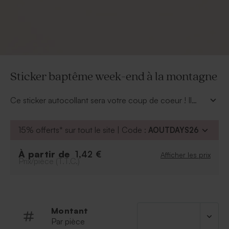
Sticker baptême week-end à la montagne
Ce sticker autocollant sera votre coup de coeur ! Il
combine un joli décor montagnard et le prénom de
votre bout de chou. Idéal pour ajouter une touche
15% offerts* sur tout le site | Code :
AOUTDAYS26
personnalisée et charmante aux cadeaux invités
baptême.
À partir de
1,42 €
Afficher les prix
Prix/pièce (T.T.C.)
Montant
Par pièce