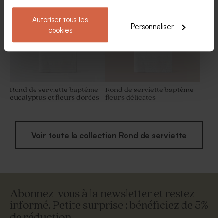
tissu ivoire
champagne 1 kg (± 240 ex)
Autoriser tous les
Personnaliser
cookies
Rond de serviette baptême
Rond de serviette baptême
eucalyptus et fleurs dorées
fleurs délicates
Voir toute la collection Rond de serviette
Abonnez-vous à la newsletter et restez
informé. Petite surprise : bénéficiez de 5%
de réduction.