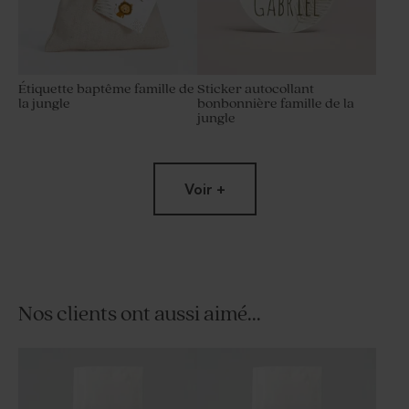
Étiquette baptême famille de
Sticker autocollant
la jungle
bonbonnière famille de la
jungle
Voir +
Nos clients ont aussi aimé...
Sticker autocollant tube à
Carte remerciement
bulles famille de la jungle
naissance famille de la
jungle