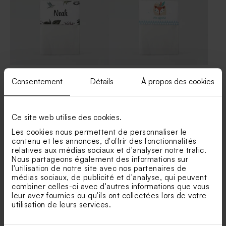
Rond de serviette baptême
Rond de serviette baptême
Consentement
Détails
À propos des cookies
jungle vintage
renard indien
Marque-place baptême
Pochon tissu baptême 100%
famille de la jungle
coton - beige
Ce site web utilise des cookies.
Les cookies nous permettent de personnaliser le
contenu et les annonces, d'offrir des fonctionnalités
relatives aux médias sociaux et d'analyser notre trafic.
Nous partageons également des informations sur
l'utilisation de notre site avec nos partenaires de
médias sociaux, de publicité et d'analyse, qui peuvent
combiner celles-ci avec d'autres informations que vous
leur avez fournies ou qu'ils ont collectées lors de votre
Rond de serviette baptême
Rond de serviette ourson
utilisation de leurs services.
perroquets des iles
indien
Contenant dragées baptême
Dragées baptême couleur