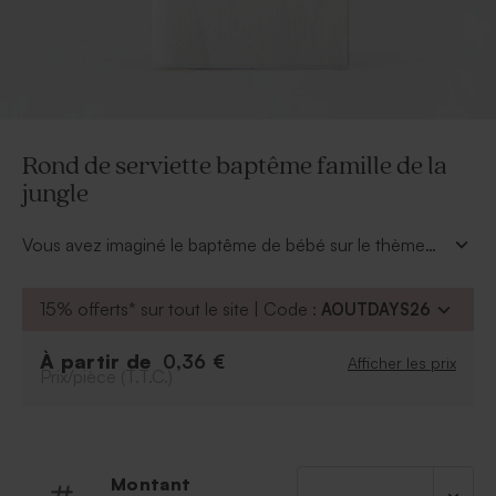
Rond de serviette baptême famille de la
jungle
Vous avez imaginé le baptême de bébé sur le thème
jungle ? Harmonisez votre décoration de table avec
votre invitation en choisissant le rond de serviette
15% offerts* sur tout le site | Code :
AOUTDAYS26
baptême famille de la jungle. Personnalisez-le avec le
prénom de bébé ainsi que la date du baptême en
À partir de
0,36 €
Afficher les prix
sélectionnant la police d'écriture de votre choix. Tous
Prix/pièce (T.T.C.)
les animaux seront heureux de faire partie de la fête.
Montant