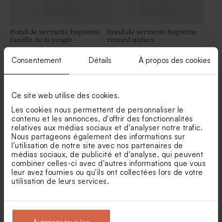
Rond de serviette baptême
Rond de serviette baptême
famille de la jungle
renard indien
Marque-place baptême
Tube à bulles baptême noir
jungle vintage
Consentement
Détails
À propos des cookies
Ce site web utilise des cookies.
Les cookies nous permettent de personnaliser le
contenu et les annonces, d'offrir des fonctionnalités
relatives aux médias sociaux et d'analyser notre trafic.
Nous partageons également des informations sur
l'utilisation de notre site avec nos partenaires de
Rond de serviette baptême
Rond de serviette ourson
médias sociaux, de publicité et d'analyse, qui peuvent
perroquets des iles
indien
combiner celles-ci avec d'autres informations que vous
Trombone noir naissance
Boîte métallique naissance
leur avez fournies ou qu'ils ont collectées lors de votre
argentée
utilisation de leurs services.