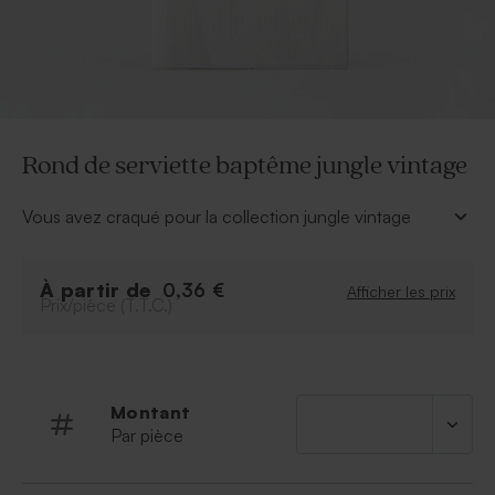
Rond de serviette baptême jungle vintage
Vous avez craqué pour la collection jungle vintage
pour la préparation du baptême de bébé ? Décorez
votre table, avec ce rond de serviette baptême jungle
À partir de
vintage en ajoutant votre propre texte.
0,36 €
Afficher les prix
Prix/pièce (T.T.C.)
Dans la même collection, retrouvez la boite à dragées,
le marque-place et les accessoires de déco comme
les étiquettes et les stickers.
Montant
Par pièce