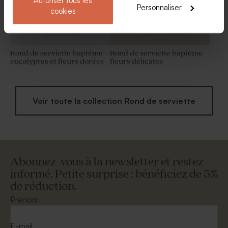
Autoriser tous les
Personnaliser
cookies
Rond de serviette baptême
Rond de serviette baptême
eucalyptus et fleurs dorées
fleurs délicates
Voir toute la collection Rond de serviette
Abonnez-vous à la newsletter et restez
informé. Petite surprise : bénéficiez de 5%
de réduction.
Prénom
E-mail