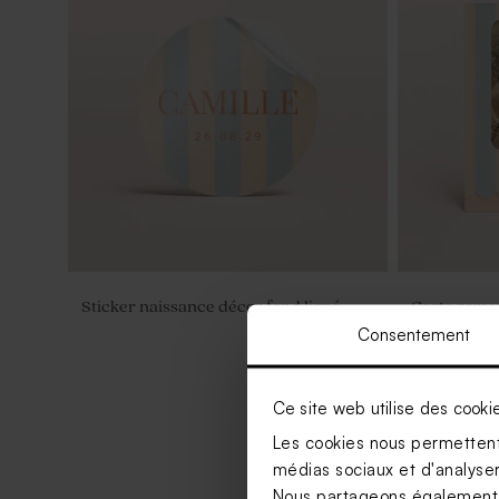
Sticker naissance décor fond ligné
Carte remer
vintage
Consentement
Ce site web utilise des cooki
Les cookies nous permettent 
médias sociaux et d'analyser 
Nous partageons également de