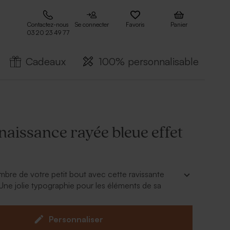
Contactez-nous
Se connecter
Favoris
Panier
03 20 23 49 77
Cadeaux
100% personnalisable
naissance rayée bleue effet
bre de votre petit bout avec cette ravissante
 Une jolie typographie pour les éléments de sa
là un joli souvenir de sa naissance.
 est vendue sans le cadre
Personnaliser