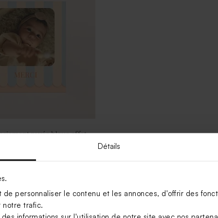
ciement rayée bleue effet
Détails
Tadaaz x
es.
Voir +
Roomblush
de personnaliser le contenu et les annonces, d'offrir des foncti
notre trafic.
s informations sur l'utilisation de notre site avec nos parten