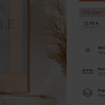
15% offerts* s
12,95 €
Prix/pièce (T.
Mo
Par 
For
29,
Pap
Papi