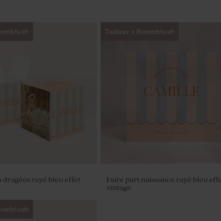
oomblush
Tadaaz x Roomblush
 dragées rayé bleu effet
Faire part naissance rayé bleu eff
vintage
oomblush