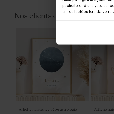
publicité et d'analyse, qui p
ont collectées lors de votre u
Nos clients ont aussi aimé...
Présentoir dragées baptême en bois et
Affiche nai
plexi ligné
vintage
Affiche naissance bébé astrologie
Affiche nai