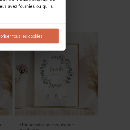
ur avez fournies ou qu'ils
oriser tous les cookies
n
Affiche naissance couronne
eucalyptus