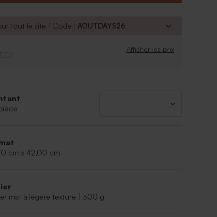
ur tout le site | Code :
AOUTDAYS26
Afficher les prix
T.C.)
ntant
pièce
mat
70 cm x 42,00 cm
ier
er mat à légère texture | 300 g