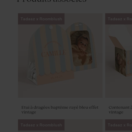
Tadaaz x Roomblush
Tadaaz x R
Etui à dragées baptême rayé bleu effet
Contenant à
vintage
vintage
Tadaaz x Roomblush
Tadaaz x R