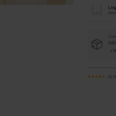
Log
Ave
Com
mê
› 
92 %