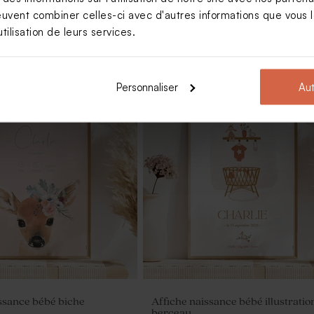
euvent combiner celles-ci avec d'autres informations que vous le
tilisation de leurs services.
Personnaliser
Aut
ssance rayée bleue effet
ssance bébé biche
Affiche naissance bébé illustratio
berceau