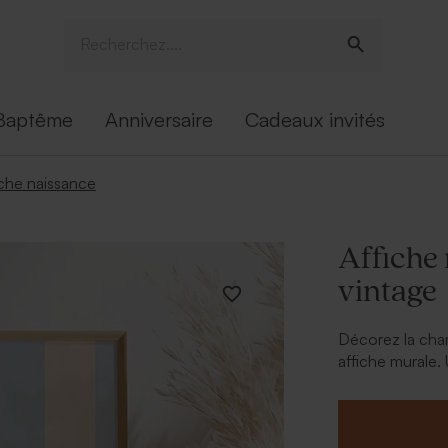
Baptême
Anniversaire
Cadeaux invités
iche naissance
Affiche 
vintage
Décorez la cham
affiche murale.
naissance en voi
* Cette affiche