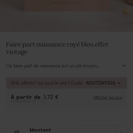
Faire part naissance rayé bleu effet
vintage
Ce faire-part de naissance est un joli moyen
d'annoncer l'arrivée de votre bout de chou avec style
et douceur. Votre texte apportera une touche
15% offerts* sur tout le site | Code :
AOUTDAYS26
d'émotion à vos proches.
À partir de
1,72 €
Afficher les prix
Prix/pièce (T.T.C.)
Montant