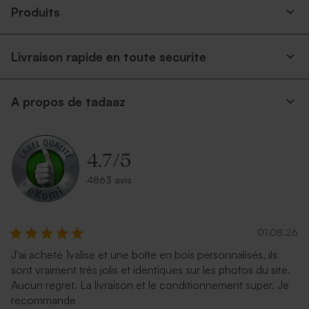
Produits
Livraison rapide en toute securite
Petite enveloppe bleue
Magnifique enveloppe
A propos de tadaaz
carrée blanche
4.7
/
5
4863 avis
01.08.26
J'ai acheté 1valise et une boîte en bois personnalisés, ils
Enveloppe naissance rose
Enveloppe rose pâle
sont vraiment très jolis et identiques sur les photos du site.
nude
Aucun regret. La livraison et le conditionnement super. Je
recommande