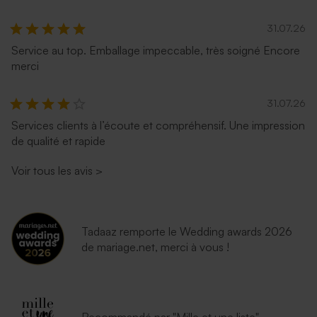
31.07.26
Service au top. Emballage impeccable, très soigné Encore
merci
31.07.26
Services clients à l’écoute et compréhensif. Une impression
Enveloppe naissance dorée
Enveloppe fuchsia tendance
de qualité et rapide
Voir tous les avis
>
Tadaaz remporte le Wedding awards 2026
de mariage.net, merci à vous !
Enveloppe naissance
Enveloppe naissance bleu
lavande
nuit
Recommandé par "Mille et une liste"