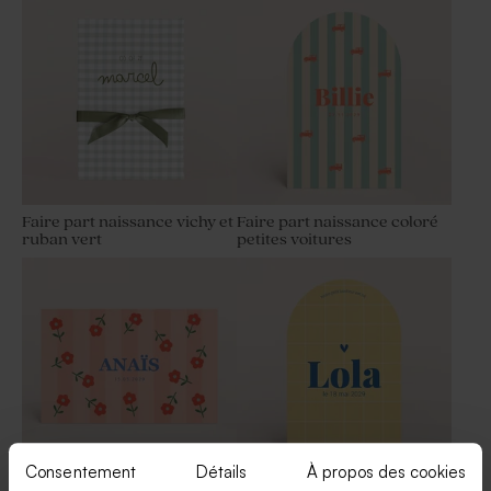
en bois et plexi ligné
baptême Picasso 750 gr (±
195 ex)
Faire part naissance vichy et
Faire part naissance coloré
ruban vert
petites voitures
Dragées baptême lentilles
Bonbons baptême multi-
mélange de couleurs pastel 1
couleurs 1 kg (± 625 ex)
kg (± 1120 ex)
Nouveautés
Consentement
Détails
À propos des cookies
Faire part naissance petites
Faire part naissance coloré