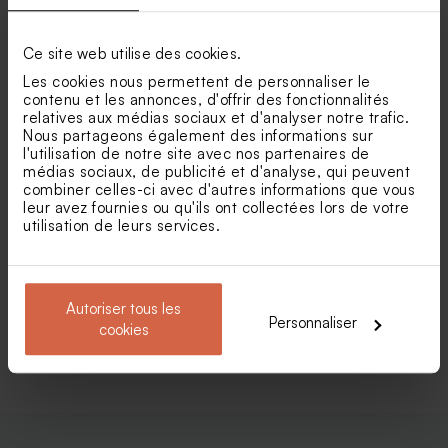
fleurs colorées
et motif quadrillé
Ce site web utilise des cookies.
Perle au biscuit chocolaté
Bonbon soucoupe acidulé
communion Picasso 1 kg (±
baptême 125 gr (± 96 ex)
Les cookies nous permettent de personnaliser le
195 ex)
contenu et les annonces, d'offrir des fonctionnalités
relatives aux médias sociaux et d'analyser notre trafic.
Nous partageons également des informations sur
l'utilisation de notre site avec nos partenaires de
médias sociaux, de publicité et d'analyse, qui peuvent
combiner celles-ci avec d'autres informations que vous
leur avez fournies ou qu'ils ont collectées lors de votre
utilisation de leurs services.
Faire part naissance jungle
Faire-part naissance vintage
et initiale
renard dans sa montgolfière
Autoriser tous les
Personnaliser
cookies
Voir toute la collection Faire-part naissance